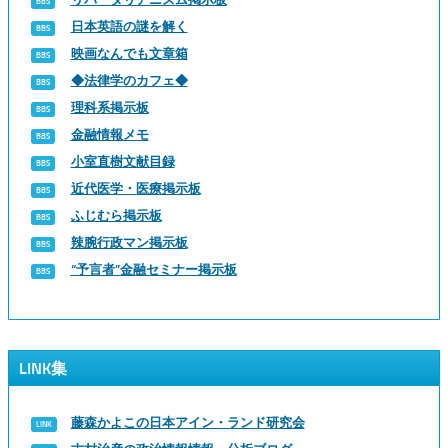
日本英語の謎を解く
映画なんでも文章箱
◆法律学のカフェ◆
理科系掲示板
金融情報メモ
小室直樹文献目録
近代医学・医療掲示板
ふじむら掲示板
辣腕行政マン掲示板
“予言者”金融セミナー掲示板
LINK集
藤森かよこの日本アイン・ランド研究会