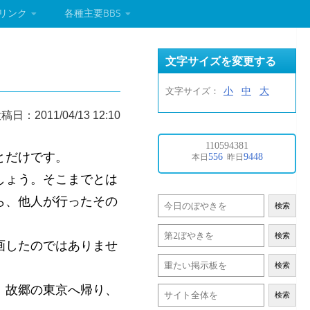
リンク
各種主要BBS
文字サイズを変更する
小
中
大
文字サイズ：
稿日：2011/04/13 12:10
とだけです。
しょう。そこまでとは
ら、他人が行ったその
検索
検索
画したのではありませ
検索
、故郷の東京へ帰り、
検索