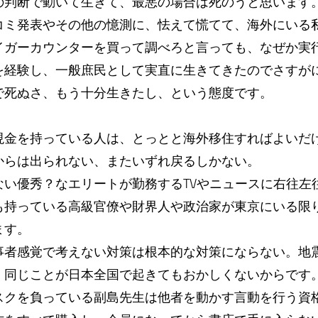
の判断で動いて生きて、最悪の場合は死のうと思います
コミ発表やその他の憶測に、怯えて慌てて、海外にいる
イガーカウンターを買って調べろと言っても、なぜか実
を経験し、一般庶民として実直に生きてきたのでさすが
で死ぬさ、もう十分生きたし、という態度です。
現金を持っている人は、とっとと海外移住すればよいだ
からは出られない、またいずれ戻るしかない。
ない優秀？なエリートが勤務するTVやニュースに右往左
も持っている高級官僚や財界人や政治家が東京にいる限
ます。
事者感覚で考えない対策は根本的な対策にならない。地
、同じことが日本全国で起きてもおかしくないからです
スクを負っている副島先生は他者を動かす言動を行う資