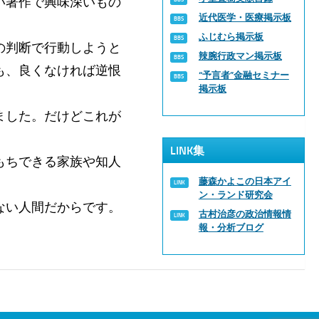
い著作で興味深いもの
近代医学・医療掲示板
ふじむら掲示板
の判断で行動しようと
辣腕行政マン掲示板
も、良くなければ逆恨
“予言者”金融セミナー
掲示板
ました。だけどこれが
LINK集
もちできる家族や知人
藤森かよこの日本アイ
ン・ランド研究会
ない人間だからです。
古村治彦の政治情報情
報・分析ブログ