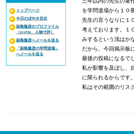
三年以内の先生の著
を学問道場から１０
トップページ
今日のぼやき目次
先生の言うなりに１
副島隆彦のプロファイル
考えております。１
（profile、人物寸評）
みするという浅はか
副島隆彦へメールを送る
だから、今回掲示板
「副島隆彦の学問道場」
へメールを送る
最後の投稿になるで
私が影響を及ぼし、
に限られるからです
私はその範囲のリス