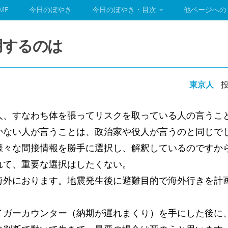
ME
今日のぼやき
今日のぼやき・目次
他ページへの
信用するのは
東京人
投
人、すなわち体を張ってリスクを取っている人の言うこ
かない人が言うことは、政治家や役人が言うのと同じで
様々な間接情報を勝手に選択し、解釈しているのですか
れて、重要な選択はしたくない。
海外におります。地震発生後に避難目的で海外行きを計
イガーカウンター（納期が遅れまくり）を手にした後に