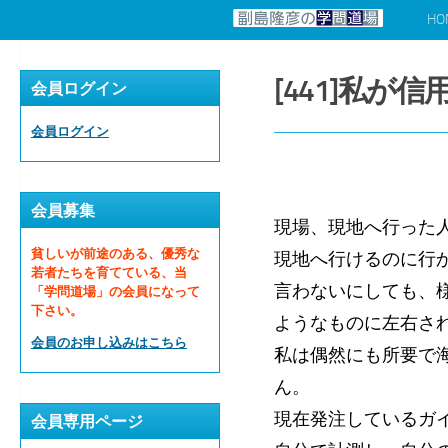
HO
コンテンツへスキップ
[441]私が
会員ログイン
会員ログイン
会員募集
現場、現地へ行った
貧しいが前途のある、優秀な
現地へ行けるのに行
若者たちを育てている、当
言わないにしても、
「学問道場」の会員になって
下さい。
ようなものに左右さ
会員のお申し込みはこちら
私は偶然にも所要で
ん。
現在発注しているガ
会員専用ページ