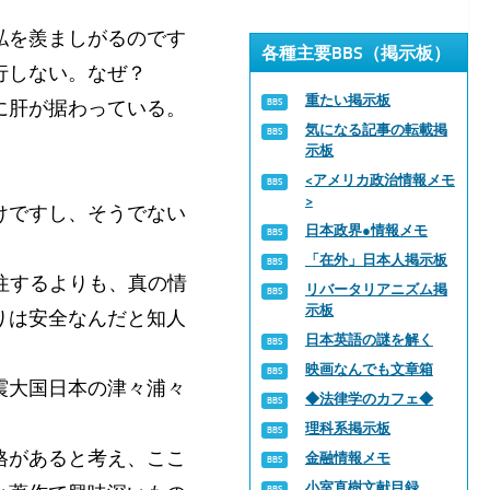
。
私を羨ましがるのです
各種主要BBS（掲示板）
行しない。なぜ？
重たい掲示板
に肝が据わっている。
気になる記事の転載掲
示板
<アメリカ政治情報メモ
>
けですし、そうでない
日本政界●情報メモ
「在外」日本人掲示板
往するよりも、真の情
リバータリアニズム掲
示板
りは安全なんだと知人
日本英語の謎を解く
映画なんでも文章箱
震大国日本の津々浦々
◆法律学のカフェ◆
。
理科系掲示板
格があると考え、ここ
金融情報メモ
小室直樹文献目録