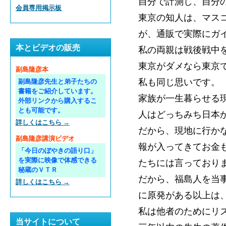
自分で計測し、自分
会員専用掲示板
東京の知人は、マス
が、通販で実際にガ
本とビデオの販売
私の両親は戦後戦中
東京がダメなら東京
副島隆彦本
私も同じ思いです。
副島隆彦先生と弟子たちの
書籍をご紹介しています。
家族が一生暮らせる
外部リンクから購入するこ
とも可能です。
人はどっちみち日本
詳しくはこちら →
だから、現地に行か
副島隆彦講演ビデオ
報が入ってきてお金
「今日のぼやきの語り口」
を実際に映像で体感できる
たちには言っており
秘蔵のＶＴＲ
だから、福島人を当
詳しくはこちら →
に原発がある以上は
私は他者のためにリ
当サイトについて