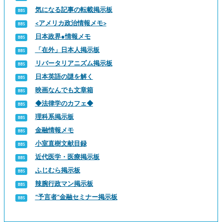
気になる記事の転載掲示板
<アメリカ政治情報メモ>
日本政界●情報メモ
「在外」日本人掲示板
リバータリアニズム掲示板
日本英語の謎を解く
映画なんでも文章箱
◆法律学のカフェ◆
理科系掲示板
金融情報メモ
小室直樹文献目録
近代医学・医療掲示板
ふじむら掲示板
辣腕行政マン掲示板
“予言者”金融セミナー掲示板