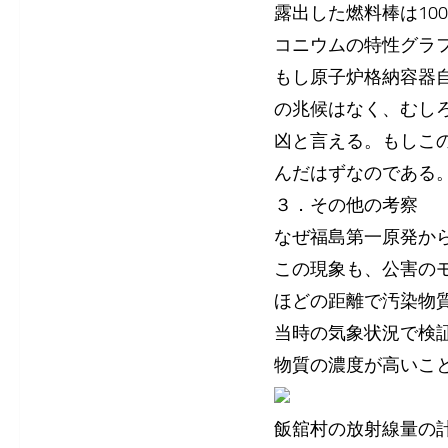
露出した燃料棒は10
コニウムの特性グラフ
もし原子炉格納容器
の兆候はなく、むし
凶と言える。もしこ
んだはずなのである
３．その他の考察
なぜ福島第一原発から
この現象も、公害の
ほどの距離で汚染物
当時の気象状況で検証
物質の濃度が高いこ
飯舘村の放射線量の計