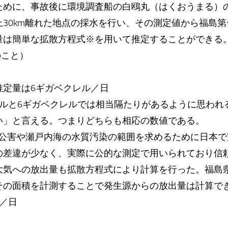
ために、事故後に環境調査船の白鴎丸（はくおうまる）
30km離れた地点の採水を行い、その測定値から福島
量は簡単な拡散方程式※を用いて推定することができる
のこと）
推定量は6ギガベクレル／日
レルと6ギガベクレルでは相当隔たりがあるように思われ
い」と言える。つまりどちらも相応の数値である。
日市公害や瀬戸内海の水質汚染の範囲を求めるために日本
の差違が少なく、実際に公的な測定で用いられており信
大気への放出量も拡散方程式により計算を行った。福島
その面積を計測することで発生源からの放出量は計算で
／日