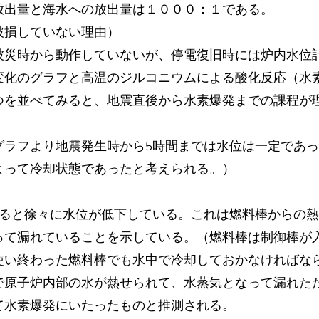
放出量と海水への放出量は１０００：１である。
破損していない理由）
被災時から動作していないが、停電復旧時には炉内水位
変化のグラフと高温のジルコニウムによる酸化反応（水
つを並べてみると、地震直後から水素爆発までの課程が
グラフより地震発生時から5時間までは水位は一定であ
よって冷却状態であったと考えられる。）
ぎると徐々に水位が低下している。これは燃料棒からの
って漏れていることを示している。（燃料棒は制御棒が
使い終わった燃料棒でも水中で冷却しておかなければな
で原子炉内部の水が熱せられて、水蒸気となって漏れた
て水素爆発にいたったものと推測される。