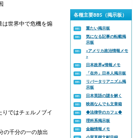
因
各種主要BBS（掲示板）
量は世界中で危機を煽
重たい掲示板
気になる記事の転載掲
示板
<アメリカ政治情報メモ
>
日本政界●情報メモ
「在外」日本人掲示板
リバータリアニズム掲
示板
日本英語の謎を解く
映画なんでも文章箱
たりではチェルノブイ
◆法律学のカフェ◆
理科系掲示板
金融情報メモ
日分の千分の一の放出
小室直樹文献目録