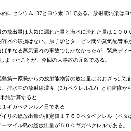
的にセシウム137とヨウ素131である。放射能汚染は
質の放出量は大気に漏れた量と海水に流れた量は１００
納容器の破損はない。原子炉とタービン間の蒸気配管系
れば単なる蒸気漏れの事故でしかなかったが、緊急ディ
てしまったことが、今回の大事故の元凶である。
福島第一原発からの放射能物質の放出量はおおざっぱな
、排水中の放射線濃度（3万ベクレル/L?）と消防隊から
ら単純計算すると
は１ギガベクレル／日である
ブイリの総放出量の推定値１７６０ペタベクレル（ペタは
リーマイル島の総放出量が５００ギガベクレルである。