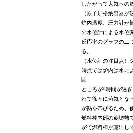
したがって大気への
（原子炉格納容器が
炉内温度、圧力計が
の水位計による水位
反応率のグラフの二
る。
（水位計の注目点）
時点では炉内は水に
ところが5時間が過
れて徐々に蒸気とな
が熱を帯びるため、
燃料棒内部の崩壊熱
がて燃料棒が露出し