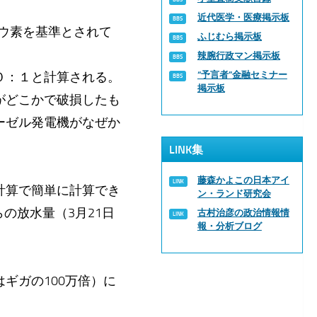
近代医学・医療掲示板
ヨウ素を基準とされて
ふじむら掲示板
辣腕行政マン掲示板
０：１と計算される。
“予言者”金融セミナー
掲示板
がどこかで破損したも
ーゼル発電機がなぜか
LINK集
藤森かよこの日本アイ
計算で簡単に計算でき
ン・ランド研究会
の放水量（3月21日
古村治彦の政治情報情
報・分析ブログ
ギガの100万倍）に