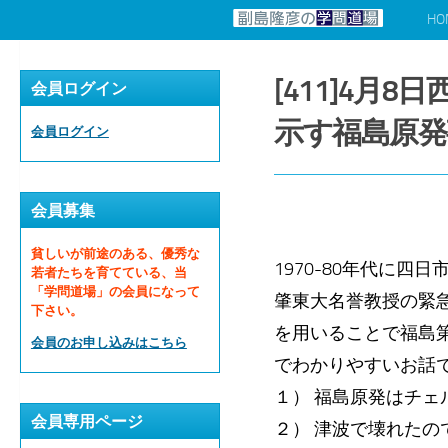
HO
コンテンツへスキップ
[411]4
会員ログイン
示す福島原発
会員ログイン
会員募集
貧しいが前途のある、優秀な
1970-80年代に
若者たちを育てている、当
「学問道場」の会員になって
肇東大名誉教授の緊
下さい。
を用いることで福島
会員のお申し込みはこちら
でわかりやすいお話
１） 福島原発はチェ
会員専用ページ
２） 津波で壊れた