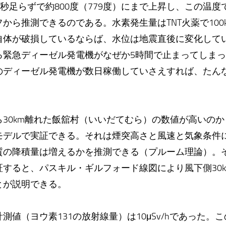
0秒足らずで約800度（779度）にまで上昇し、この温
から推測できるのである。水素発生量はTNT火薬で100
自体が破損しているならば、水位は地震直後に変化して
ろ緊急ディーゼル発電機がなぜか5時間で止まってしま
のディーゼル発電機が数日稼働していさえすれば、たん
。
30km離れた飯舘村（いいだてむら）の数値が高いのか
モデルで実証できる。それは煙突高さと風速と気象条件
質の降積量は増えるかを推測できる（プルーム理論）。
すると、パスキル・ギルフォード線図により風下側30
とが説明できる。
測値（ヨウ素131の放射線量）は10μSv/hであった。