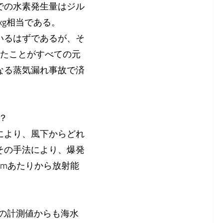
度での水素発生量はジル
kg相当である。
いるはずであるが、そ
ったことがすべての元
なる蒸気漏れ事故で済
？
により、風下からどれ
その手法により、爆発
kmあたりから放射能
この計測値からも海水