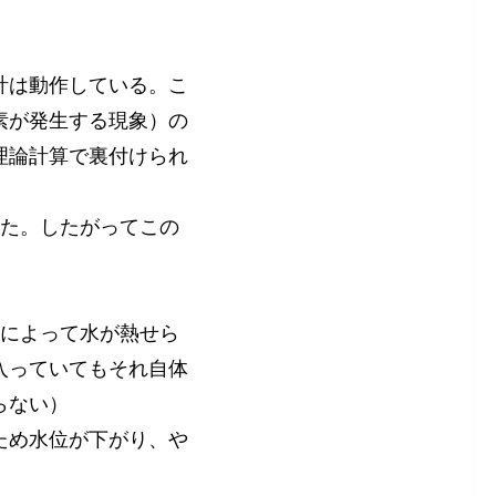
計は動作している。こ
素が発生する現象）の
理論計算で裏付けられ
った。したがってこの
熱によって水が熱せら
入っていてもそれ自体
らない）
ため水位が下がり、や