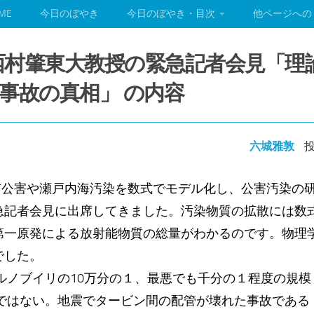
ME
今日のぼやき
今日のぼやき・目次
他ページへの
月8日西村肇東大教授の緊急記者会見「
事故の真相」 の内容
六城雅敦
投
四日市公害や瀬戸内海汚染を数式でモデル化し、公害汚染の
急記者会見に出席してきました。汚染物質の拡散には数
第一原発による放射能物質の総量がわかるのです。物理
でした。
ルノブイリの10万分の１、最悪でも千分の１程度の規模
のではない。地震でタービン間の配管が壊れた事故である