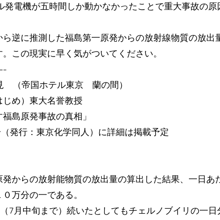
ゼル発電機が五時間しか動かなかったことで重大事故の原
から逆に推測した福島第一原発からの放射線物質の放出
す。この現実に早く気がついてください。
-
見 （帝国ホテル東京 蘭の間）
はじめ）東大名誉教授
す福島原発事故の真相」
月号（発行：東京化学同人）に詳細は掲載予定
原発からの放射能物質の放出量の算出した結果、一日あ
１０万分の一である。
日（7月中旬まで）続いたとしてもチェルノブイリの一