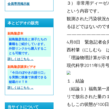
３） 非常用ディー
会員専用掲示板
という内容です。
観測された汚染状況
本とビデオの販売
るほどではないので
—————————
副島隆彦本
副島隆彦先生と弟子たちの
4月8日 緊急記者会
書籍をご紹介しています。
外部リンクから購入するこ
西村肇（にしむら 
とも可能です。
「理論物理計算が示
詳しくはこちら →
現代科学2011年5
副島隆彦講演ビデオ
「今日のぼやきの語り口」
を実際に映像で体感できる
１．結論
秘蔵のＶＴＲ
詳しくはこちら →
（結論１）福島第一
リで放出された量の
もしこの状態が100
当サイトについて