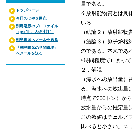
量である。
トップページ
※放射能物質とは具体
今日のぼやき目次
いる。
副島隆彦のプロファイル
（結論２）放射能物
（profile、人物寸評）
副島隆彦へメールを送る
（結論３）原子炉格
「副島隆彦の学問道場」
のである。本来であ
へメールを送る
5時間程度で止まっ
２．解説
（海水への放出量）
る。海水への放出量は
時点で200トン）か
放水量からの推定量
この数値はチェルノ
比べると小さい。ス