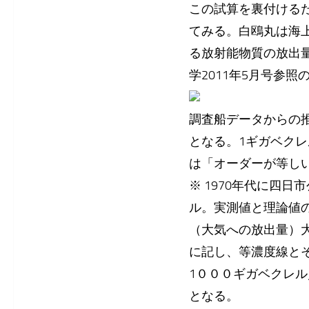
この試算を裏付ける
てみる。白鴎丸は海上
る放射能物質の放出
学2011年5月号参照
調査船データからの
となる。1ギガベク
は「オーダーが等し
※ 1970年代に四
ル。実測値と理論値
（大気への放出量）
に記し、等濃度線と
1０００ギガベクレル
となる。