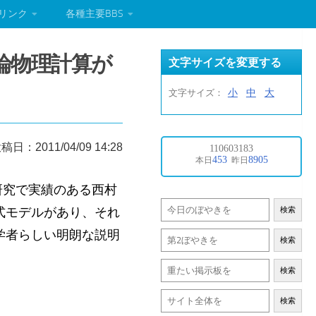
リンク
各種主要BBS
理論物理計算が
文字サイズを変更する
小
中
大
文字サイズ：
稿日：2011/04/09 14:28
研究で実績のある西村
式モデルがあり、それ
検索
学者らしい明朗な説明
検索
検索
検索