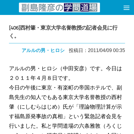
コンテンツへスキップ
[406]西村肇・東京大学名誉教授の記者会見に行
く。
アルルの男・ヒロシ
投稿日：2011/04/09 00:35
アルルの男・ヒロシ（中田安彦）です。今日は
２０１１年４月８日です。
今日の午後に東京・有楽町の帝国ホテルで、副
島先生の知人でもある東京大学名誉教授の西村
肇（にしむらはじめ）氏が「理論物理計算が示
す福島原発事故の真相」という緊急記者会見を
行いました。私と学問道場の六条雅敦（ろくじ