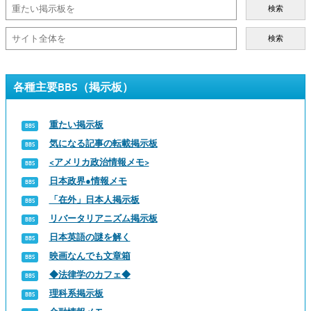
検索
検索
各種主要BBS（掲示板）
重たい掲示板
気になる記事の転載掲示板
<アメリカ政治情報メモ>
日本政界●情報メモ
「在外」日本人掲示板
リバータリアニズム掲示板
日本英語の謎を解く
映画なんでも文章箱
◆法律学のカフェ◆
理科系掲示板