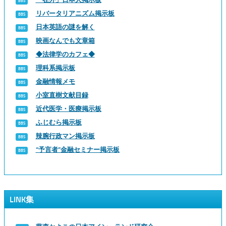
リバータリアニズム掲示板
日本英語の謎を解く
映画なんでも文章箱
◆法律学のカフェ◆
理科系掲示板
金融情報メモ
小室直樹文献目録
近代医学・医療掲示板
ふじむら掲示板
辣腕行政マン掲示板
“予言者”金融セミナー掲示板
LINK集