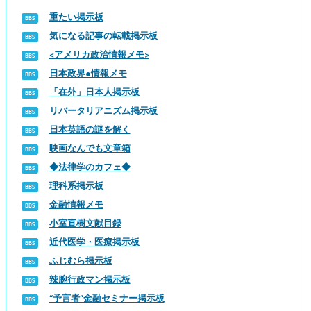
重たい掲示板
気になる記事の転載掲示板
<アメリカ政治情報メモ>
日本政界●情報メモ
「在外」日本人掲示板
リバータリアニズム掲示板
日本英語の謎を解く
映画なんでも文章箱
◆法律学のカフェ◆
理科系掲示板
金融情報メモ
小室直樹文献目録
近代医学・医療掲示板
ふじむら掲示板
辣腕行政マン掲示板
“予言者”金融セミナー掲示板