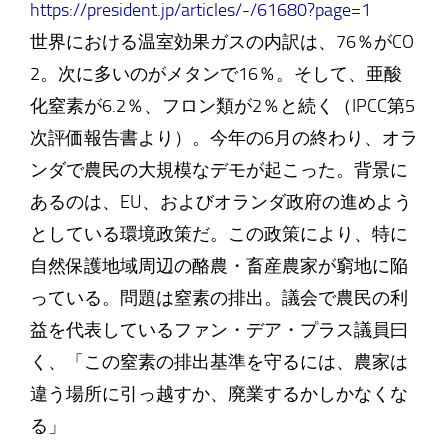
https://president.jp/articles/-/61680?page=1
世界における温室効果ガスの内訳は、76％がCO
2。次に多いのがメタンで16％。そして、亜酸
化窒素が6.2％、フロン類が2％と続く（IPCC第5
次評価報告書より）。今年の6月の終わり、オラ
ンダで農民の大規模なデモが起こった。背景に
あるのは、EU、およびオランダ政府の進めよう
としている環境政策だ。この政策により、特に
自然保護地域周辺の酪農・畜産農家が窮地に陥
っている。問題は窒素の排出。議会で農民の利
益を代表しているファン・デア・プラス議員曰
く、「この窒素の排出基準を守るには、農家は
違う場所に引っ越すか、廃業するかしかなくな
る」