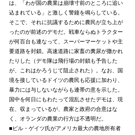
は、「わが国の農業は崩壊寸前のところに追い
込まれている」と激しく警鐘を鳴らしている。
そこで、それに抗議するために農民が立ち上が
ったのが前述のデモだ。戦車ならぬトラクター
が何百台も連なって、スーパーマーケットや主
要道路を封鎖。高速道路に家畜の糞尿が撒かれ
たりした（デモ隊は飛行場の封鎖も予告した
が、これはかろうじて阻止された）。なお、国
境を接しているドイツの農民も応援に加わり、
暴力には与しないながらも連帯の意を示した。
国中を何日にもわたって混乱させたデモは、現
在、収まっているが、農家と政府の合意はな
く、オランダの農業の行方は不透明だ。
■ビル・ゲイツ氏がアメリカ最大の農地所有者