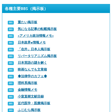
各種主要BBS（掲示板）
重たい掲示板
気になる記事の転載掲示板
<アメリカ政治情報メモ>
日本政界●情報メモ
「在外」日本人掲示板
リバータリアニズム掲示板
日本英語の謎を解く
映画なんでも文章箱
◆法律学のカフェ◆
理科系掲示板
金融情報メモ
小室直樹文献目録
近代医学・医療掲示板
ふじむら掲示板