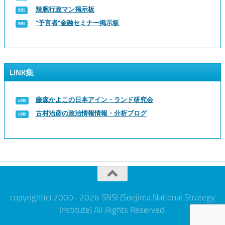
辣腕行政マン掲示板
“予言者”金融セミナー掲示板
LINK集
藤森かよこの日本アイン・ランド研究会
古村治彦の政治情報情報・分析ブログ
copyright(c) 2000- 2026 SNSI (Soejima National Strategy
Institute) All Rights Reserved.