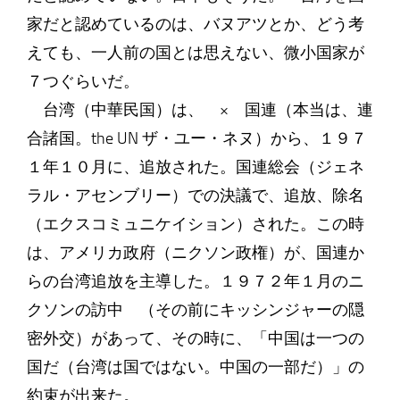
家だと認めているのは、バヌアツとか、どう考
えても、一人前の国とは思えない、微小国家が
７つぐらいだ。
台湾（中華民国）は、 × 国連（本当は、連
合諸国。the UN ザ・ユー・ネヌ）から、１９７
１年１０月に、追放された。国連総会（ジェネ
ラル・アセンブリー）での決議で、追放、除名
（エクスコミュニケイション）された。この時
は、アメリカ政府（ニクソン政権）が、国連か
らの台湾追放を主導した。１９７２年１月のニ
クソンの訪中 （その前にキッシンジャーの隠
密外交）があって、その時に、「中国は一つの
国だ（台湾は国ではない。中国の一部だ）」の
約束が出来た。