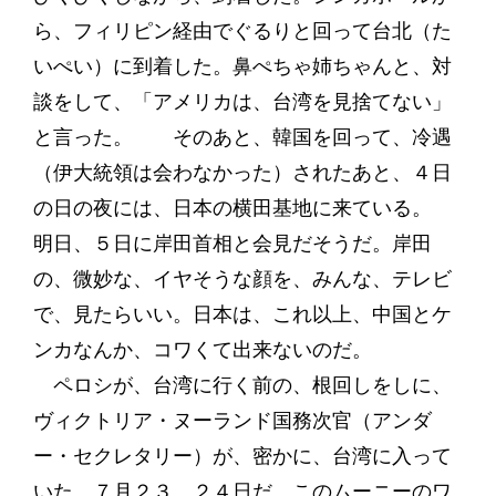
ら、フィリピン経由でぐるりと回って台北（た
いぺい）に到着した。鼻ぺちゃ姉ちゃんと、対
談をして、「アメリカは、台湾を見捨てない」
と言った。 そのあと、韓国を回って、冷遇
（伊大統領は会わなかった）されたあと、４日
の日の夜には、日本の横田基地に来ている。
明日、５日に岸田首相と会見だそうだ。岸田
の、微妙な、イヤそうな顔を、みんな、テレビ
で、見たらいい。日本は、これ以上、中国とケ
ンカなんか、コワくて出来ないのだ。
ペロシが、台湾に行く前の、根回しをしに、
ヴィクトリア・ヌーランド国務次官（アンダ
ー・セクレタリー）が、密かに、台湾に入って
いた。７月２３、２４日だ。このムーニーのワ