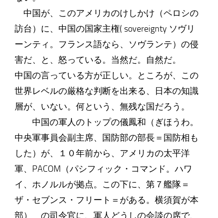
中国が、このアメリカのけしかけ（ペロシの
訪台）に、中国の国家主権( sovereignty ソヴリ
ーンティ。フランス語なら、ソヴランテ）の侵
害だ、と、怒っている。当然だ。自然だ。
中国の言っている方が正しい。ところが、この
世界レベルの厳格な判断を出来る、日本の知識
層が、いない。何という、無残な国だろう。
中国の軍人のトップの儀鳳和（ぎほうわ。
中央軍事員会副主席、国防部の部長＝国防相も
した）が、１０年前から、アメリカの太平洋
軍、PACOM（パシフィック・コマンド。ハワ
イ、ホノルルが拠点。この下に、第７艦隊＝
ザ・セブンス・フリート＝がある。横須賀が本
部） の司令官に、軍人どうしの会談の席で、