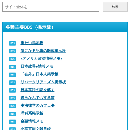
検索
各種主要BBS（掲示板）
重たい掲示板
気になる記事の転載掲示板
<アメリカ政治情報メモ>
日本政界●情報メモ
「在外」日本人掲示板
リバータリアニズム掲示板
日本英語の謎を解く
映画なんでも文章箱
◆法律学のカフェ◆
理科系掲示板
金融情報メモ
小室直樹文献目録