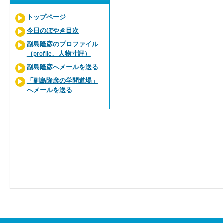
トップページ
今日のぼやき目次
副島隆彦のプロファイル
（profile、人物寸評）
副島隆彦へメールを送る
「副島隆彦の学問道場」
へメールを送る