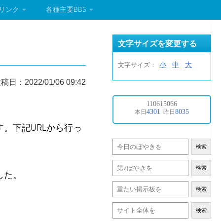
リンク
各種主要BBS
文字サイズを変更する
小
中
大
文字サイズ：
稿日：2022/01/06 09:42
。下記URLから行っ
検索
検索
した。
検索
検索