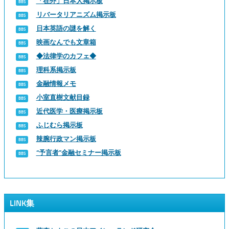
「在外」日本人掲示板
リバータリアニズム掲示板
日本英語の謎を解く
映画なんでも文章箱
◆法律学のカフェ◆
理科系掲示板
金融情報メモ
小室直樹文献目録
近代医学・医療掲示板
ふじむら掲示板
辣腕行政マン掲示板
“予言者”金融セミナー掲示板
LINK集