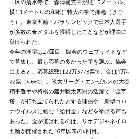
山区の清水寺で、森清範貫主が縦1.5メートル、
横1.3メートルの和紙に特大の筆で揮毫（きご
う）。東京五輪・パラリンピックで日本人選手
が多数の金メダルを獲得したことなどが理由に
挙げられた。
今年の漢字は27回目。協会のウェブサイトなど
で募集し、最も応募の多かった字を選ぶ。協会
によると、応募総数は22万3773票で、金は1万4
22票（4.66%）。米大リーグ・エンゼルスの大谷
翔平選手や将棋の藤井聡太四冠の活躍で「金字
塔」が打ち立てられたとする理由や、新型コロ
ナウイルスに絡む「給付金」などを挙げる声も
あった。金が選ばれるのは、リオデジャネイロ
五輪が開催された16年以来の4回目。