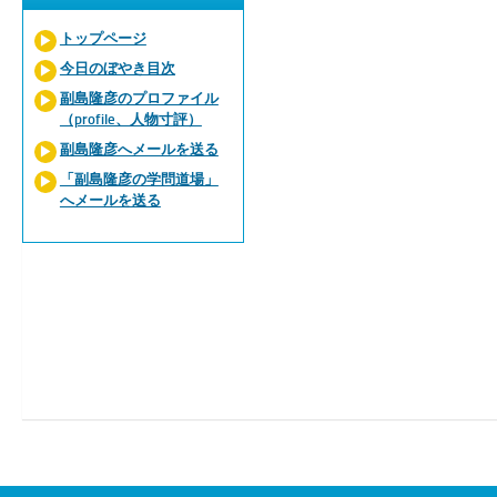
トップページ
今日のぼやき目次
副島隆彦のプロファイル
（profile、人物寸評）
副島隆彦へメールを送る
「副島隆彦の学問道場」
へメールを送る