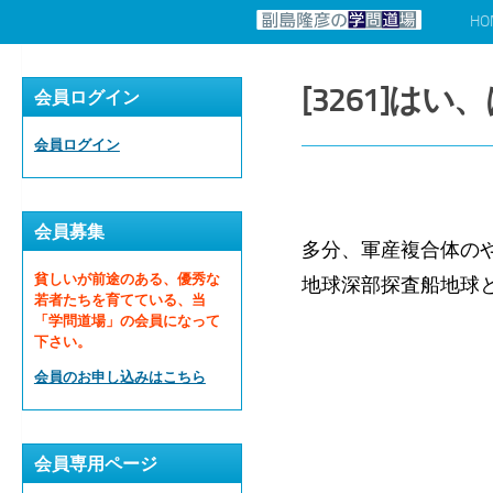
HO
コンテンツへスキップ
[3261]は
会員ログイン
会員ログイン
会員募集
多分、軍産複合体の
貧しいが前途のある、優秀な
地球深部探査船地球と
若者たちを育てている、当
「学問道場」の会員になって
下さい。
会員のお申し込みはこちら
会員専用ページ