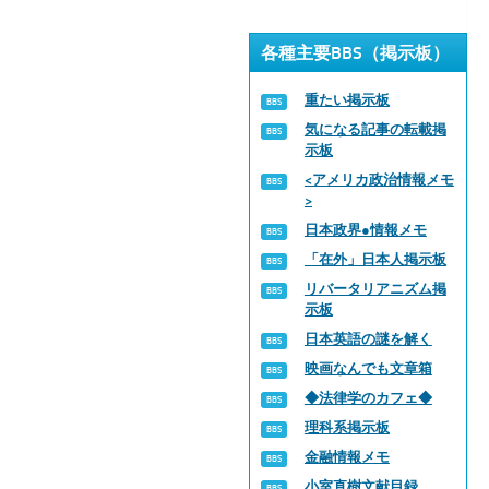
各種主要BBS（掲示板）
重たい掲示板
気になる記事の転載掲
示板
<アメリカ政治情報メモ
>
日本政界●情報メモ
「在外」日本人掲示板
リバータリアニズム掲
示板
日本英語の謎を解く
映画なんでも文章箱
◆法律学のカフェ◆
理科系掲示板
金融情報メモ
小室直樹文献目録