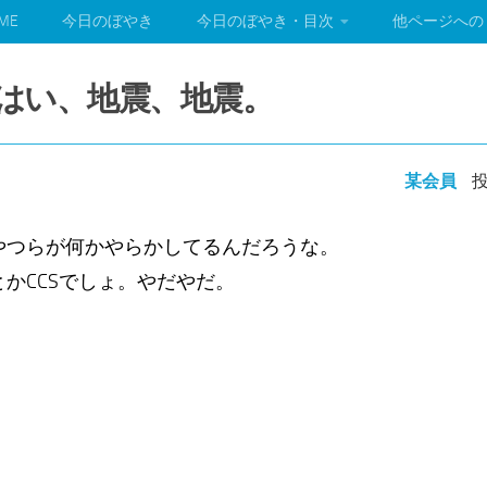
ME
今日のぼやき
今日のぼやき・目次
他ページへの
い、はい、地震、地震。
某会員
投
やつらが何かやらかしてるんだろうな。
かCCSでしょ。やだやだ。