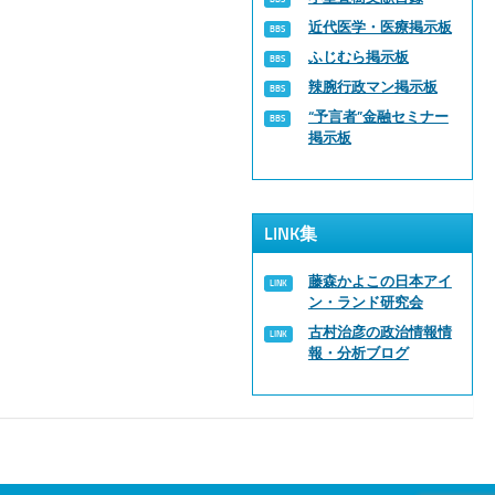
近代医学・医療掲示板
ふじむら掲示板
辣腕行政マン掲示板
“予言者”金融セミナー
掲示板
LINK集
藤森かよこの日本アイ
ン・ランド研究会
古村治彦の政治情報情
報・分析ブログ