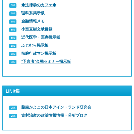
◆法律学のカフェ◆
理科系掲示板
金融情報メモ
小室直樹文献目録
近代医学・医療掲示板
ふじむら掲示板
辣腕行政マン掲示板
“予言者”金融セミナー掲示板
LINK集
藤森かよこの日本アイン・ランド研究会
古村治彦の政治情報情報・分析ブログ