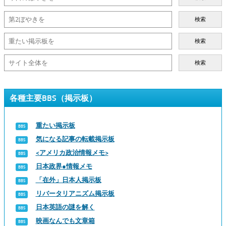
検索
検索
検索
各種主要BBS（掲示板）
重たい掲示板
気になる記事の転載掲示板
<アメリカ政治情報メモ>
日本政界●情報メモ
「在外」日本人掲示板
リバータリアニズム掲示板
日本英語の謎を解く
映画なんでも文章箱