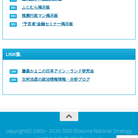
ふじむら掲示板
辣腕行政マン掲示板
“予言者”金融セミナー掲示板
LINK集
藤森かよこの日本アイン・ランド研究会
古村治彦の政治情報情報・分析ブログ
copyright(c) 2000- 2026 SNSI (Soejima National Strategy