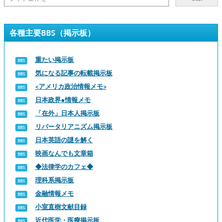
各種主要BBS（掲示板）
重たい掲示板
気になる記事の転載掲示板
<アメリカ政治情報メモ>
日本政界●情報メモ
「在外」日本人掲示板
リバータリアニズム掲示板
日本英語の謎を解く
映画なんでも文章箱
◆法律学のカフェ◆
理科系掲示板
金融情報メモ
小室直樹文献目録
近代医学・医療掲示板