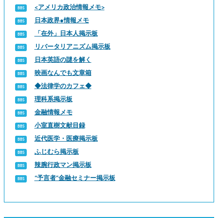
<アメリカ政治情報メモ>
日本政界●情報メモ
「在外」日本人掲示板
リバータリアニズム掲示板
日本英語の謎を解く
映画なんでも文章箱
◆法律学のカフェ◆
理科系掲示板
金融情報メモ
小室直樹文献目録
近代医学・医療掲示板
ふじむら掲示板
辣腕行政マン掲示板
“予言者”金融セミナー掲示板