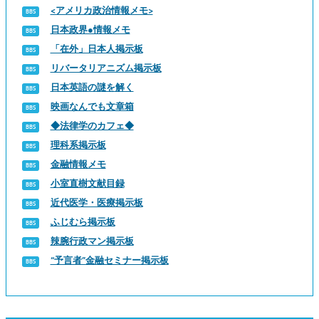
<アメリカ政治情報メモ>
日本政界●情報メモ
「在外」日本人掲示板
リバータリアニズム掲示板
日本英語の謎を解く
映画なんでも文章箱
◆法律学のカフェ◆
理科系掲示板
金融情報メモ
小室直樹文献目録
近代医学・医療掲示板
ふじむら掲示板
辣腕行政マン掲示板
“予言者”金融セミナー掲示板