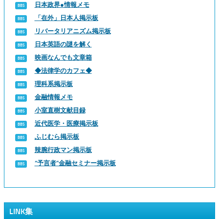
日本政界●情報メモ
「在外」日本人掲示板
リバータリアニズム掲示板
日本英語の謎を解く
映画なんでも文章箱
◆法律学のカフェ◆
理科系掲示板
金融情報メモ
小室直樹文献目録
近代医学・医療掲示板
ふじむら掲示板
辣腕行政マン掲示板
“予言者”金融セミナー掲示板
LINK集