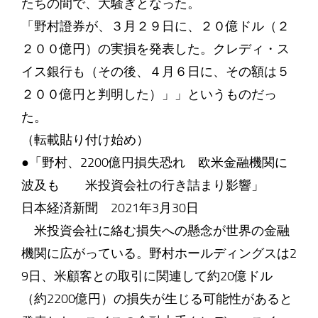
たちの間で、大騒ぎとなった。
「野村證券が、３月２９日に、２０億ドル（２
２００億円）の実損を発表した。クレディ・ス
イス銀行も（その後、４月６日に、その額は５
２００億円と判明した）」」というものだっ
た。
（転載貼り付け始め）
●「野村、2200億円損失恐れ 欧米金融機関に
波及も 米投資会社の行き詰まり影響」
日本経済新聞 2021年3月30日
米投資会社に絡む損失への懸念が世界の金融
機関に広がっている。野村ホールディングスは2
9日、米顧客との取引に関連して約20億ドル
（約2200億円）の損失が生じる可能性があると