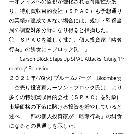
ーオフィスへの監視が強化される可能性があ
り、特別買収目的会社（ＳＰＡＣ）も予想通り
の業績が達成できない場合には、規制・監督当
局の調査対象分野になり得ると指摘した。
◯「ＳＰＡＣを激しく批判、個人投資家「略奪
行為」の餌食に－ブロック氏 」
Carson Block Steps Up SPAC Attacks, Citing ‘Pr
edatory’ Behavior
２０２１年4/6(火) ブルームバーグ Bloomberg
空売り投資家カーソン・ブロック氏は、より
多くの特別買収目的会社（ＳＰＡＣ）を対象に
市場価格の下落に賭ける投資を増やしていると
述べ、一部の個人投資家が「略奪行為」の餌食
になるとの見通しを示した。