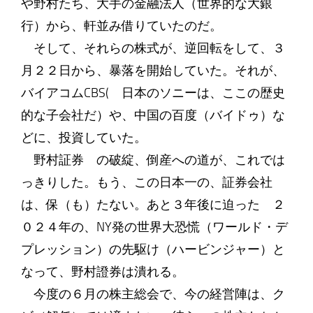
や野村たち、大手の金融法人（世界的な大銀
行）から、軒並み借りていたのだ。
そして、それらの株式が、逆回転をして、３
月２２日から、暴落を開始していた。それが、
バイアコムCBS( 日本のソニーは、ここの歴史
的な子会社だ）や、中国の百度（バイドゥ）な
どに、投資していた。
野村証券 の破綻、倒産への道が、これでは
っきりした。もう、この日本一の、証券会社
は、保（も）たない。あと３年後に迫った ２
０２４年の、NY発の世界大恐慌（ワールド・デ
プレッション）の先駆け（ハービンジャー）と
なって、野村證券は潰れる。
今度の６月の株主総会で、今の経営陣は、ク