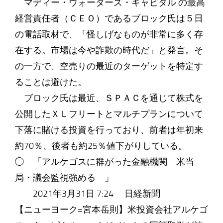
マディー・ウォーターズ・キャピタル の最高
経営責任者（ＣＥＯ）であるブロック氏は５日
の電話取材で、「怪しげなものが非常に多く存
在する。市場は今や詐欺の時代だ」と発言。そ
の一方で、空売りの最近のターゲットを特定す
ることは避けた。
ブロック氏は最近、ＳＰＡＣを通じて株式を
公開したＸＬフリートとマルチプランについて
下落に賭ける投資を行っており、前者は年初来
約70％、後者も約25％値下がりしている。
◯ 「アルケゴスに群がった金融機関 米当
局・議会監視強める 」
2021年3月31日 7:24 日経新聞
【ニューヨーク=宮本岳則】米投資会社アルケゴ