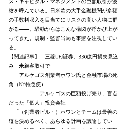
ス・キャピタル・マネジメントの巨額取引が波
紋を呼んでいる。日米欧の大手金融機関が多額
の手数料収入を目当てにリスクの高い人物に群
がる――。騒動からはこんな構図が浮かび上が
ってきた。規制・監督当局も事態を注視してい
る。
【関連記事】 三菱UFJ証券、330億円損失見込
み 米顧客取引で
アルケゴス創業者ホワン氏と金融市場の死
角（NY特急便）
アルケゴスの巨額投げ売り、盲点
だった「個人」投資会社
「（創業者ビル・）ホワンとチームは最善の
道を決めるべく、あらゆる計画を議論してい