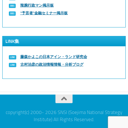
辣腕行政マン掲示板
“予言者”金融セミナー掲示板
LINK集
藤森かよこの日本アイン・ランド研究会
古村治彦の政治情報情報・分析ブログ
copyright(c) 2000- 2026 SNSI (Soejima National Strategy
Institute) All Rights Reserved.