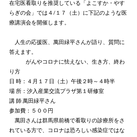
在宅医看取りを推奨している「よこすか・やす
らぎの会」では４/１７（土）に下記のような医
療講演会を開催します。
人生の応援医、萬田緑平さんが語り、質問に
答えます。
がんやコロナに怯えない、生き方、終わ
り方
日 時：４月１７日（土）午後２時～４時半
場 所：汐入産業交流プラザ第１研修室
講 師:萬田緑平さん
参加費：５００円
萬田さんは群馬県前橋で看取りの診療所をさ
れている方で、コロナは恐ろしい感染症ではな