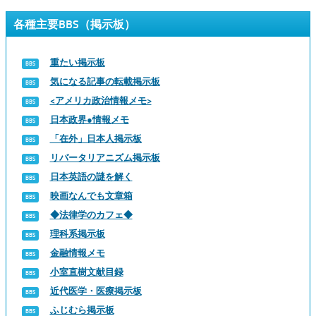
各種主要BBS（掲示板）
重たい掲示板
気になる記事の転載掲示板
<アメリカ政治情報メモ>
日本政界●情報メモ
「在外」日本人掲示板
リバータリアニズム掲示板
日本英語の謎を解く
映画なんでも文章箱
◆法律学のカフェ◆
理科系掲示板
金融情報メモ
小室直樹文献目録
近代医学・医療掲示板
ふじむら掲示板