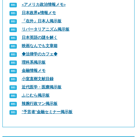
<アメリカ政治情報メモ>
日本政界●情報メモ
「在外」日本人掲示板
リバータリアニズム掲示板
日本英語の謎を解く
映画なんでも文章箱
◆法律学のカフェ◆
理科系掲示板
金融情報メモ
小室直樹文献目録
近代医学・医療掲示板
ふじむら掲示板
辣腕行政マン掲示板
“予言者”金融セミナー掲示板