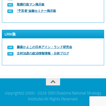
辣腕行政マン掲示板
“予言者”金融セミナー掲示板
LINK集
藤森かよこの日本アイン・ランド研究会
古村治彦の政治情報情報・分析ブログ
copyright(c) 2000- 2026 SNSI (Soejima National Strategy
Institute) All Rights Reserved.