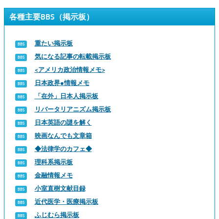
各種主要BBS（掲示板）
重たい掲示板
気になる記事の転載掲示板
<アメリカ政治情報メモ>
日本政界●情報メモ
「在外」日本人掲示板
リバータリアニズム掲示板
日本英語の謎を解く
映画なんでも文章箱
◆法律学のカフェ◆
理科系掲示板
金融情報メモ
小室直樹文献目録
近代医学・医療掲示板
ふじむら掲示板