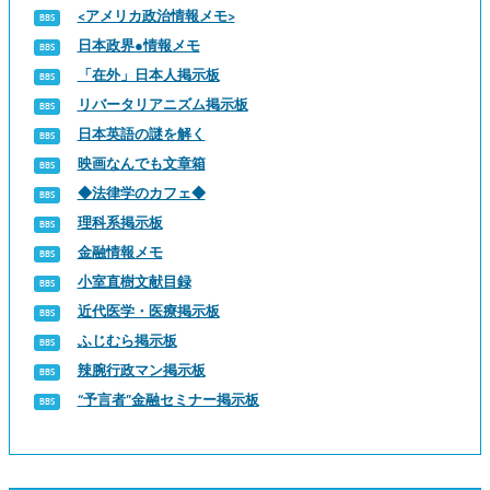
<アメリカ政治情報メモ>
日本政界●情報メモ
「在外」日本人掲示板
リバータリアニズム掲示板
日本英語の謎を解く
映画なんでも文章箱
◆法律学のカフェ◆
理科系掲示板
金融情報メモ
小室直樹文献目録
近代医学・医療掲示板
ふじむら掲示板
辣腕行政マン掲示板
“予言者”金融セミナー掲示板