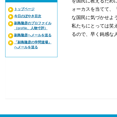
を国民に教えるため
ォーカスを当てて、
トップページ
今日のぼやき目次
な国民に気づかせよ
副島隆彦のプロファイル
私たちにとっては笑
（profile、人物寸評）
るので、早く鈍感な
副島隆彦へメールを送る
「副島隆彦の学問道場」
へメールを送る