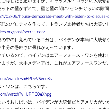
にご存じだと思いますが、キャッスル・ロックの大統領
セットの壁がずれて、壁と壁の間に2センチぐらいの隙
021/02/05/house-democrats-meet-with-biden-to-discuss-c
下記のパロディを作って、トランプ支持者たちは大笑い
es.org/post/secret-door
民の中の目覚めている半分は、バイデンが本当に大統領
い半分の愚鈍さに呆れかえっています。
いているので、バイデンはエアーフォース・ワンを使わ
いますが、大手メディアは、これがエアフォースワンだ
.com/watch?v=EPDeV6veo3s
ス・ワンは、こちらです。
.com/watch?v=UPFICOeXnpg
というおしばいは、バイデンが大統領だとアメリカがい