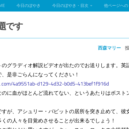
ME
今日のぼやき
今日のぼやき・目次
他ページへの
話題です
西森マリー
投
トのグラディオ解説ビデオが出たのでお送りします。英
で、是非ごらんになってください！
on.com/4a9551ab-d129-4d32-b0d5-413bef1f916d
なのに血がほとんど流れてない、というあたりはボスト
ですが、アシュリー・バビットの居所を突き止めて、彼
多くの人々を目覚めさせることが出来るでしょう！