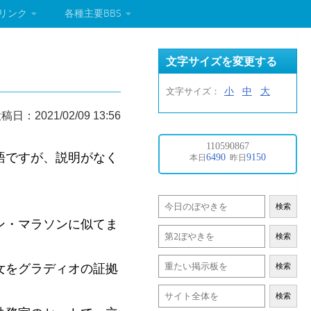
リンク
各種主要BBS
文字サイズを変更する
小
中
大
文字サイズ：
稿日：2021/02/09 13:56
語ですが、説明がなく
検索
ン・マラソンに似てま
検索
女をグラディオの証拠
検索
検索