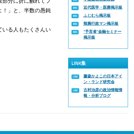
敗部分に折に触れてフ
近代医学・医療掲示板
よ！」と、半数の愚鈍
ふじむら掲示板
辣腕行政マン掲示板
ている人もたくさんい
“予言者”金融セミナー
掲示板
LINK集
藤森かよこの日本アイ
ン・ランド研究会
古村治彦の政治情報情
報・分析ブログ