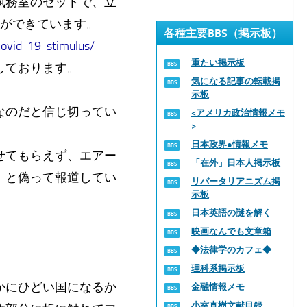
執務室のセットで、立
間ができています。
各種主要BBS（掲示板）
ovid-19-stimulus/
重たい掲示板
しております。
気になる記事の転載掲
示板
なのだと信じ切ってい
<アメリカ政治情報メモ
>
日本政界●情報メモ
せてもらえず、エアー
「在外」日本人掲示板
、と偽って報道してい
リバータリアニズム掲
示板
日本英語の謎を解く
映画なんでも文章箱
◆法律学のカフェ◆
理科系掲示板
かにひどい国になるか
金融情報メモ
小室直樹文献目録