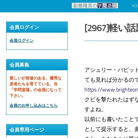
HO
コンテンツへスキップ
[2967]軽い
会員ログイン
会員ログイン
会員募集
アシュリー・バビッ
貧しいが前途のある、優秀な
ても見れば分かるの
若者たちを育てている、当
https://www.brighte
「学問道場」の会員になって
下さい。
クビを撃たれたはず
会員のお申し込みはこちら
すよね。
以前にも書いたこと
として提示すると、
会員専用ページ