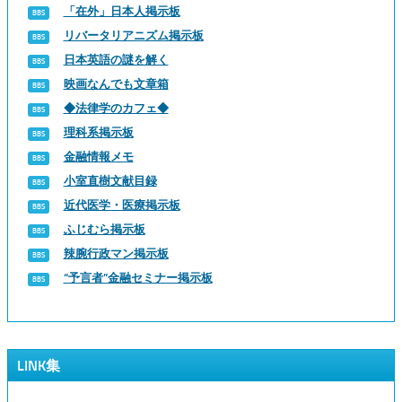
「在外」日本人掲示板
リバータリアニズム掲示板
日本英語の謎を解く
映画なんでも文章箱
◆法律学のカフェ◆
理科系掲示板
金融情報メモ
小室直樹文献目録
近代医学・医療掲示板
ふじむら掲示板
辣腕行政マン掲示板
“予言者”金融セミナー掲示板
LINK集