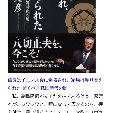
信長はイエズス会に爆殺され、家康は摩り替え
られた 驚くべき戦国時代の闇
私、副島隆彦が立てた火柱である信長・家康
本が、ジワジワと、噂になって広がるのを、押
え付け、覆い隠そうとして、ローマ教会（ヴァ