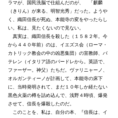
ラマが、国民洗脳で仕組んだのが、 「麒麟
（きりん）が来る、明智光秀」だった。ようや
く、織田信長が死ぬ、本能寺の変をやったらし
い。私は、見たくないので見ない。
真実は、織田信長を殺した（１５８２年。今
から４４０年前）のは、イエズス会（ローマ・
カトリック教会の中の凶悪集団）の宣教師、バ
テレン（イタリア語のパードレから。英語で、
ファーザー。神父）たちだ。ヴァリニャーノ、
オルガンティーノが計画して、本能寺の床下
に、当時発明されて、まだ１０年しか経たない
黒色火薬の樽を詰め込んで、浅野４時頃、爆発
させて、信長を爆殺したのだ。
このことを、私は、自分の本、『信長は、イ