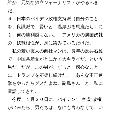
誰か、元気な独立ジャーナリストがやるべき
だ。
４．日本のバイデン政権支持派（自分のこと
を、良識派で、賢いと、温厚ぶる馬鹿たち）に
も、何の勝利感もない。 アメリカの属国奴隷
の、奴隷根性が、身に染みているだけだ。
私の若い友人の商社マンは、長年の反共右翼
で、中国共産党がとにかく大キライだ、という
男だ。だが、この男が、ずっと、感心なこと
に、トランプを応援し続けた。「あんな不正選
挙をやったらダメだよね。副島さん」と、私に
電話してきた。
今度、１月２０日に、バイデン“、空虚”政権
が出来たら、男たちは、なにも言わなくて、い