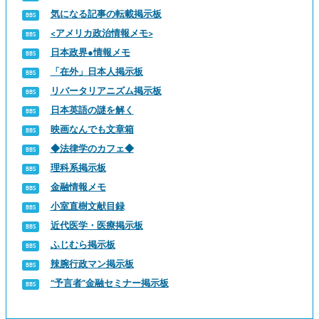
気になる記事の転載掲示板
<アメリカ政治情報メモ>
日本政界●情報メモ
「在外」日本人掲示板
リバータリアニズム掲示板
日本英語の謎を解く
映画なんでも文章箱
◆法律学のカフェ◆
理科系掲示板
金融情報メモ
小室直樹文献目録
近代医学・医療掲示板
ふじむら掲示板
辣腕行政マン掲示板
“予言者”金融セミナー掲示板