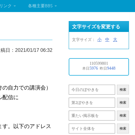
リンク
各種主要BBS
。
文字サイズを変更する
小
中
大
文字サイズ：
稿日：2021/01/17 06:32
けの自力での講演会）
検索
ル配信に
検索
検索
ます。以下のアドレス
検索