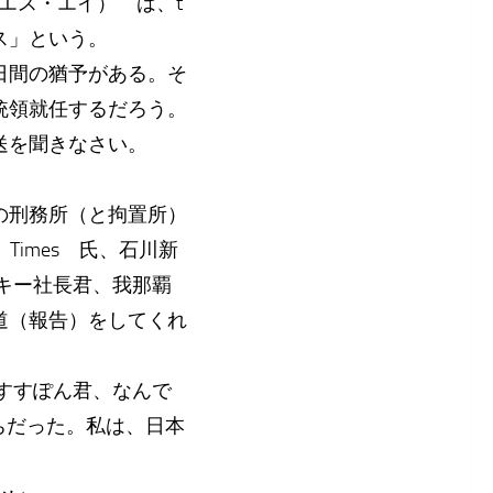
エス・エイ） は、t
アンス」という。
日間の猶予がある。そ
統領就任するだろう。
送を聞きなさい。
の刑務所（と拘置所）
Times 氏、石川新
キー社長君、我那覇
道（報告）をしてくれ
すすぽん君、なんで
ちだった。私は、日本