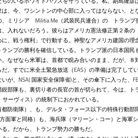
たちのいるホワイトハウスを守っている。私、副島隆彦
衆は、今、ワシントンの中心部に入ってはならない、と
ミリシア Militia Me（武装民兵連合）の トラン
は、入れないだろう。彼らはアメリカ憲法修正第２条の
めに、戦う権利」で行動する。神聖なアメリカ建国の理
ランプの勝利を確信している。トランプ派の日本国民
い。なぜなら米軍は、首都で睨み合いのまま、だが、８
らだ。すでに米全土緊急放送（EAS）の準備は完了し
が、NSA( 国家安全保障省)と、その傘下に入った、F
精鋭部隊も、裏切り者の長官の首が切られて、今は、ト
ト・サーヴィス）の統制下におかれている。
都防衛隊）、も、デルタ・フォース以下の特殊行動部
ム。方面軍と同格）も、海兵隊（マリーン・コー）と海軍
いる。だから、トランプ勢力の勝ちだ。