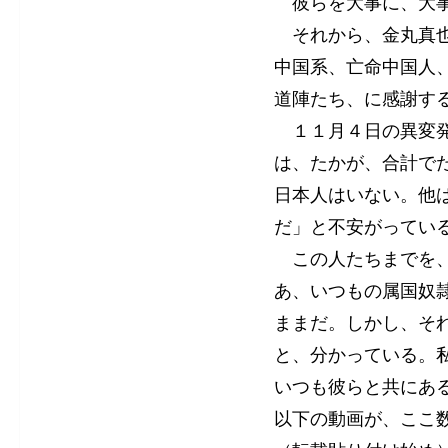
彼らを大事に、大事
それから、金丸真也
中国系、亡命中国人、
道陣たち、に感謝す
１１月４日の異変発
は、たかが、合計で
日本人はいない。他
だ」と不安がってい
この人たちまでを、
あ、いつもの属国奴
ままだ。しかし、そ
と、分かっている。
いつも彼らと共にあ
以下の動画が、ここ