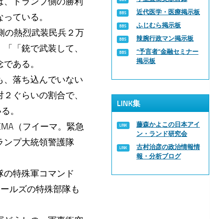
は、トランプ側の勝利
近代医学・医療掲示板
なっている。
ふじむら掲示板
プ側の熱烈武装民兵２万
辣腕行政マン掲示板
 「「銃で武装して、
“予言者”金融セミナー
掲示板
念である。
も、落ち込んでいない
対２ぐらいの割合で、
LINK集
ている。
藤森かよこの日本アイ
EMA（フイーマ。緊急
ン・ランド研究会
ランプ大統領警護隊
古村治彦の政治情報情
報・分析ブログ
隊の特殊軍コマンド
シールズの特殊部隊も