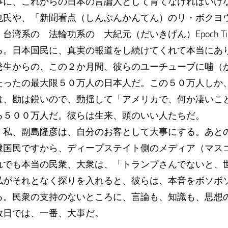
に、これからの日本の言論人として育てなければいけ
氏や、「新聞看点（しんぶんかんてん）のリ・ボクヨ
台湾系の 法輪功系の 大紀元（だいきげん）Epoch Ti
る。日本国民に、真実の報道をし続けてくれて本当にあ
生からの、この２か月間、彼らのユーチューブに噛（
たったの最大限５０万人の日本人だ。この５０万人しか
は、勘は鋭いので、動揺して「アメリカで、何か凄いこ
る５００万人だ。彼らは生来、頭のいい人たちだ。
私、副島隆彦は、自分のお客として大事にする。あと
隷国民ですから、ディープステイト側のメディア（マス
れでも本当の民衆、大衆は、「トランプさんでないと、
私がそれとなく探りを入れると、彼らは、本音をボソボ
る。民衆の支持のないところに、言論も、知識も、思
数日では、一番、大事だ。