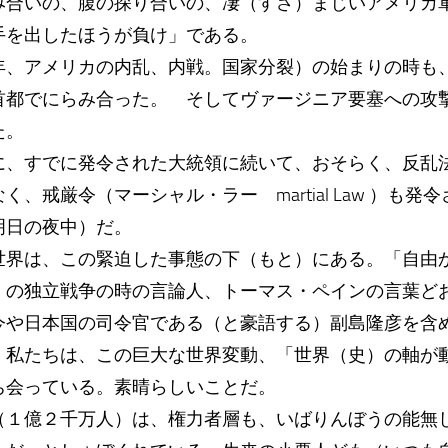
合いの、腹の探り合いの、凄（すさ）まじいアメリカ
手を出したほうが負け」である。
年、アメリカの内乱、内戦。国家分裂）の始まりの時も
首都でにらみ合った。 そしてヴァージニア要塞への攻
た。
、すでに発令された大統領に続いて、おそらく、反乱
、戒厳令（マーシャル・ラー martial Law ）も
明日の夜中）だ。
界は、この緊迫した事態の下（もと）にある。「自由
」の独立戦争の時の言論人、トーマス・ペインの言葉ど
や日本国の司令官である（と豪語する）副島隆彦を含
、私たちは、この巨大な世界変動、「世界（史）の軸が
ち会っている。素晴らしいことだ。
（１億２千万人）は、権力者層も、いばりんぼうの能無