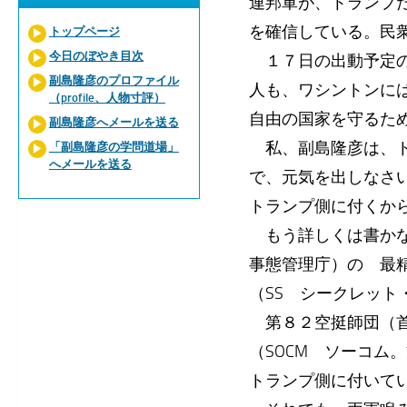
連邦軍が、トランプ
を確信している。民
トップページ
今日のぼやき目次
１７日の出動予定の、
副島隆彦のプロファイル
人も、ワシントンに
（profile、人物寸評）
自由の国家を守るた
副島隆彦へメールを送る
私、副島隆彦は、ト
「副島隆彦の学問道場」
へメールを送る
で、元気を出しなさ
トランプ側に付くか
もう詳しくは書かない
事態管理庁）の 最
（SS シークレッ
第８２空挺師団（首
（SOCM ソーコ
トランプ側に付いて