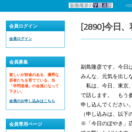
HO
コンテンツへスキップ
[2890]
会員ログイン
会員ログイン
会員募集
副島隆彦です。今日
貧しいが前途のある、優秀な
みんな、元気を出し
若者たちを育てている、当
私は、今日、東京、
「学問道場」の会員になって
下さい。
で話します。 もう
会員のお申し込みはこちら
申し込んでください
（申し込みは、以下
※「今日のぼやき」
会員専用ページ