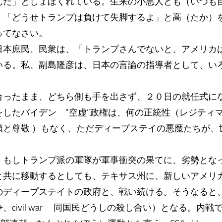
んだ」としょぼくれている。生来の小悪人ども（いつも
、「どうせトランプは負けて失脚するよ」と高（たか）
ってなさい。
本庶民、民衆は、「トランプさんでないと、アメリカ
いる。私、副島隆彦は、日本の言論の指導者として、い
ったまま、どちら側も手を出さず、２０日の就任式に
たバイデン ”空虚”政権は、何の正統性（レジティマシー 
頼と尊敬 ）もなく、ただディープステイの悪魔たちが、
もしトランプ派の軍隊が軍事衝突の果てに、劣勢とな
と共に移動するとしても、テキサス州に、新しいアメリ
のディープステイトの政府と、戦い続ける。そうなると
、civil war 同国民どうしの殺し合い）となる。内