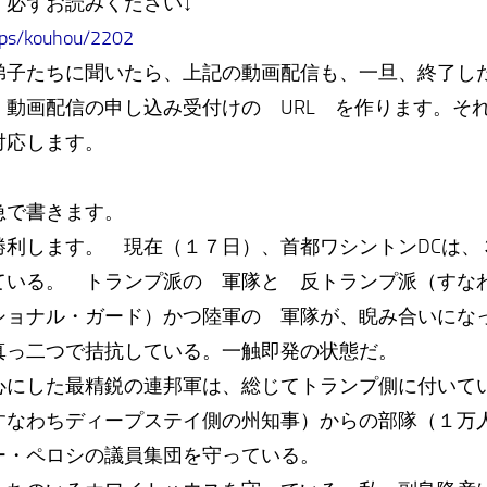
。必ずお読みください↓
ops/kouhou/2202
弟子たちに聞いたら、上記の動画配信も、一旦、終了し
 動画配信の申し込み受付けの URL を作ります。そ
対応します。
急で書きます。
利します。 現在（１７日）、首都ワシントンDCは、
ている。 トランプ派の 軍隊と 反トランプ派（すな
ショナル・ガード）かつ陸軍の 軍隊が、睨み合いにな
真っ二つで拮抗している。一触即発の状態だ。
心にした最精鋭の連邦軍は、総じてトランプ側に付いて
なわちディープステイ側の州知事）からの部隊（１万
ー・ペロシの議員集団を守っている。