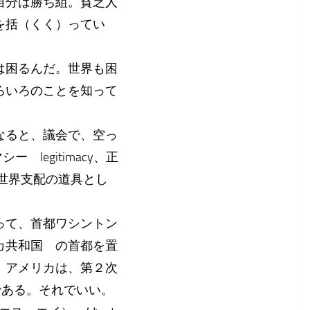
自分は勝ち組。貧乏人
を括（くく）ってい
は困るんだ。世界も困
ろいろのことを知って
なると、議会で、空っ
legitimacy、正
世界支配の道具とし
って、首都ワシントン
カ共和国 の首都を置
、アメリカは、第２次
戦である。それでいい。