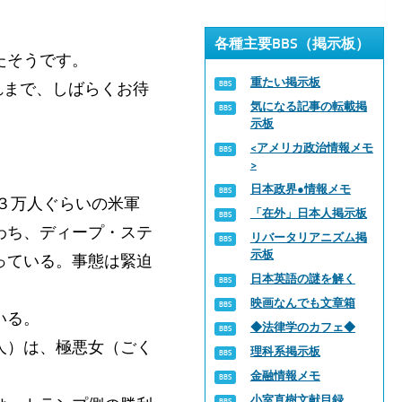
各種主要BBS（掲示板）
たそうです。
重たい掲示板
れまで、しばらくお待
気になる記事の転載掲
示板
<アメリカ政治情報メモ
>
日本政界●情報メモ
３万人ぐらいの米軍
「在外」日本人掲示板
わち、ディープ・ステ
リバータリアニズム掲
示板
っている。事態は緊迫
日本英語の謎を解く
映画なんでも文章箱
いる。
◆法律学のカフェ◆
人）は、極悪女（ごく
理科系掲示板
金融情報メモ
小室直樹文献目録