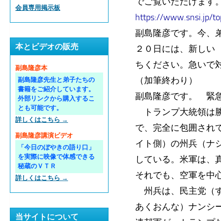
でご覧いただけます
会員専用掲示板
https://www.snsi.jp/t
副島隆彦です。今、
本とビデオの販売
２０日には、新しい
ちください。急いで
副島隆彦本
（加筆終わり）
副島隆彦先生と弟子たちの
書籍をご紹介しています。
副島隆彦です。 緊
外部リンクから購入するこ
とも可能です。
トランプ大統領は勝
詳しくはこちら →
で、完全に包囲され
副島隆彦講演ビデオ
イト側）の州兵（ナ
「今日のぼやきの語り口」
を実際に映像で体感できる
している。米軍は、
秘蔵のＶＴＲ
それでも、空軍を中
詳しくはこちら →
州兵は、民主党（す
あくおんな）ナンシ
当サイトについて