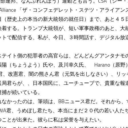
部連邦、なんぶれんぽう）運動とも言う。CSA（シー・
 States Alliance 「ザ・コンフェデレット・ステツ・アライ
（歴史上の本当の新大統領の就任日）まで、あと４５
決着する。トランプ大統領が、短い軍事政権のあと、大
トで配信する、私が、今日、３時間話す、デジタル放
テイト側の犯罪者の高官らは、どんどんグアンタナモ
陽（ちょうよう）氏や、及川幸久氏、 Harano（原野）
ス君、改憲君、闇の熊さん君（元気を出しなさい）、リッ
送局君らが、、日本国民に、ユーチューブで、貴重な報
逮捕が続いている。
なかったのは、筆頭は、BBニュース君だ。それから、
AWA君、うめぼし君たち、本当にまだ２０代の若い人た
つことが出来た。彼らに私は栄誉を与えたい。