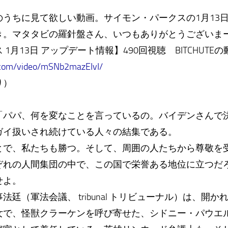
）
うちに見て欲しい動画。サイモン・パークスの1月13
き。マタタビの羅針盤さん、いつもありがとうございま
1月13日 アップデート情報】490回視聴 BITCHUTE
.com/video/mSNb2mazEIvI/
り）
パパ、何を変なことを言っているの。バイデンさんで
ガイ扱いされ続けている人々の結集である。
で、私たちも勝つ。そして、周囲の人たちから尊敬を
ぞれの人間集団の中で、この国で栄誉ある地位に立つだ
せよ。
（軍法会議、 tribunal トリビューナル）は、開か
で、怪獣クラーケンを呼び寄せた、シドニー・パウエ