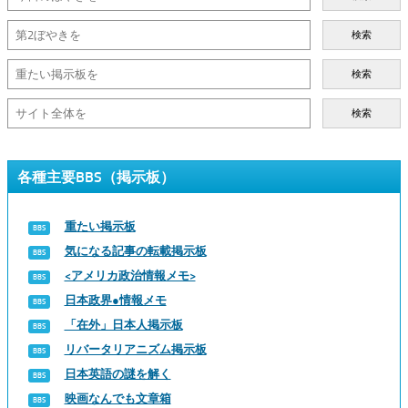
検索
検索
検索
各種主要BBS（掲示板）
重たい掲示板
気になる記事の転載掲示板
<アメリカ政治情報メモ>
日本政界●情報メモ
「在外」日本人掲示板
リバータリアニズム掲示板
日本英語の謎を解く
映画なんでも文章箱