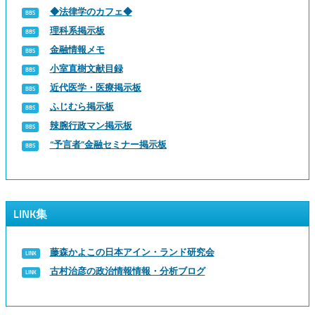
◆法律学のカフェ◆
理科系掲示板
金融情報メモ
小室直樹文献目録
近代医学・医療掲示板
ふじむら掲示板
辣腕行政マン掲示板
“予言者”金融セミナー掲示板
LINK集
藤森かよこの日本アイン・ランド研究会
古村治彦の政治情報情報・分析ブログ