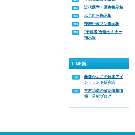
近代医学・医療掲示板
ふじむら掲示板
辣腕行政マン掲示板
“予言者”金融セミナー
掲示板
LINK集
藤森かよこの日本アイ
ン・ランド研究会
古村治彦の政治情報情
報・分析ブログ