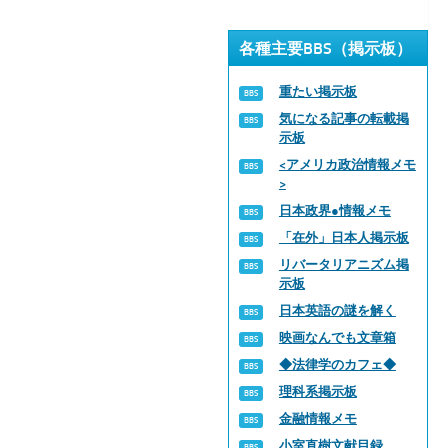
各種主要BBS（掲示板）
重たい掲示板
気になる記事の転載掲
示板
<アメリカ政治情報メモ
>
日本政界●情報メモ
「在外」日本人掲示板
リバータリアニズム掲
示板
日本英語の謎を解く
映画なんでも文章箱
◆法律学のカフェ◆
理科系掲示板
金融情報メモ
小室直樹文献目録