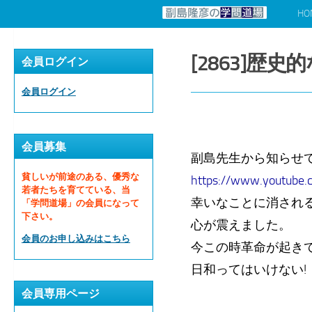
HO
コンテンツへスキップ
[2863]歴
会員ログイン
会員ログイン
会員募集
副島先生から知らせ
貧しいが前途のある、優秀な
https://www.youtube
若者たちを育てている、当
幸いなことに消され
「学問道場」の会員になって
下さい。
心が震えました。
会員のお申し込みはこちら
今この時革命が起き
日和ってはいけない!
会員専用ページ