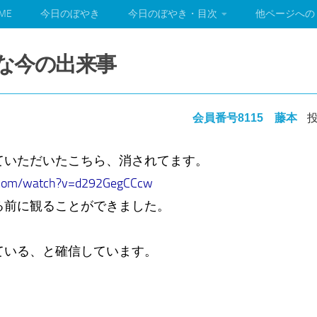
ME
今日のぼやき
今日のぼやき・目次
他ページへの
史的な今の出来事
会員番号8115 藤本
投
ていただいたこちら、消されてます。
.com/watch?v=d292GegCCcw
る前に観ることができました。
ている、と確信しています。