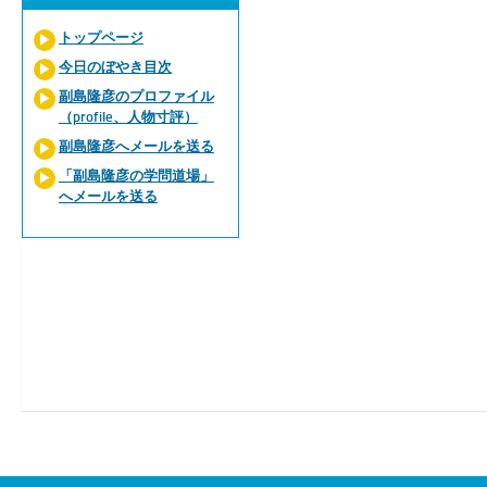
トップページ
今日のぼやき目次
副島隆彦のプロファイル
（profile、人物寸評）
副島隆彦へメールを送る
「副島隆彦の学問道場」
へメールを送る