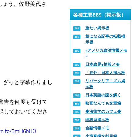
しょう。佐野美代さ
各種主要BBS（掲示板）
重たい掲示板
気になる記事の転載掲
示板
<アメリカ政治情報メモ
>
日本政界●情報メモ
「在外」日本人掲示板
リバータリアニズム掲
で、ざっと字幕作りまし
示板
日本英語の謎を解く
警告を何度も受けて
映画なんでも文章箱
登録しておいてくださ
◆法律学のカフェ◆
理科系掲示板
金融情報メモ
mzn.to/3mH6bHO
小室直樹文献目録