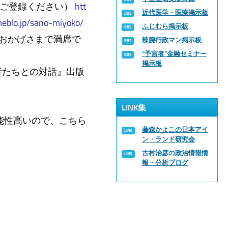
にご登録ください）
htt
近代医学・医療掲示板
meblo.jp/sano-miyoko/
ふじむら掲示板
会はおかげさまで満席で
辣腕行政マン掲示板
“予言者”金融セミナー
掲示板
者たちとの対話』出版
LINK集
能性高いので、こちら
藤森かよこの日本アイ
ン・ランド研究会
古村治彦の政治情報情
報・分析ブログ