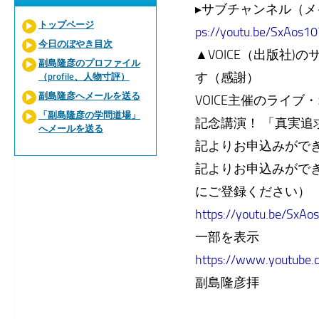
▸サブチャンネル（
トップページ
ps://youtu.be/SxAos1
今日のぼやき目次
▲VOICE（出版社)
副島隆彦のプロファイル
す（感謝）
（profile、人物寸評）
副島隆彦へメールを送る
VOICE主催のライ
「副島隆彦の学問道場」
記念講演！ 「真実
へメールを送る
記よりお申込みがで
記よりお申込みがで
にご登録ください）
https://youtu.be/SxA
一部を表示
https://www.youtube
副島隆彦拝