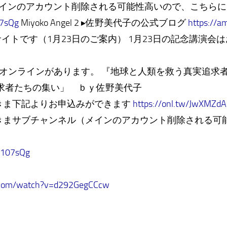
メインのアカウント削除される可能性高いので、こちら
07sQg
Miyoko Angel 2 ▸佐野美代子の公式ブログ
https://a
のサイトです（1月23日のご案内） 1月23日の記念講演
ブ・オンラインがあります。 『地球と人類を救う真実追求
追求者たちの集い」 ｂｙ佐野美代子
きま下記よりお申込みができます
https://onl.tw/JwXMZdA
きまサブチャンネル（メインのアカウント削除される可
os107sQg
.com/watch?v=d292GegCCcw