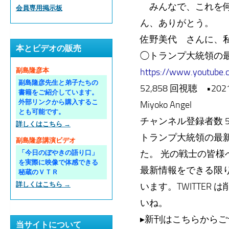
みんなで、これを何
会員専用掲示板
ん、ありがとう。
佐野美代 さんに、
本とビデオの販売
◯トランプ大統領の
https://www.youtube
副島隆彦本
副島隆彦先生と弟子たちの
52,858 回視聴 •202
書籍をご紹介しています。
外部リンクから購入するこ
Miyoko Angel
とも可能です。
チャンネル登録者数 5
詳しくはこちら →
トランプ大統領の最新
副島隆彦講演ビデオ
た。 光の戦士の皆様
「今日のぼやきの語り口」
を実際に映像で体感できる
最新情報をできる限
秘蔵のＶＴＲ
詳しくはこちら →
います。TWITTE
いね。
▸新刊はこちらから
当サイトについて