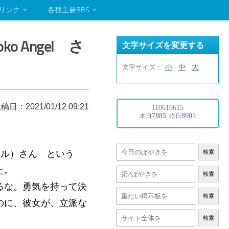
リンク
各種主要BBS
 Angel さ
文字サイズを変更する
小
中
大
文字サイズ：
稿日：2021/01/12 09:21
ジェル）さん という
検索
いた。
検索
るな。勇気を持って決
検索
のに、彼女が、立派な
検索