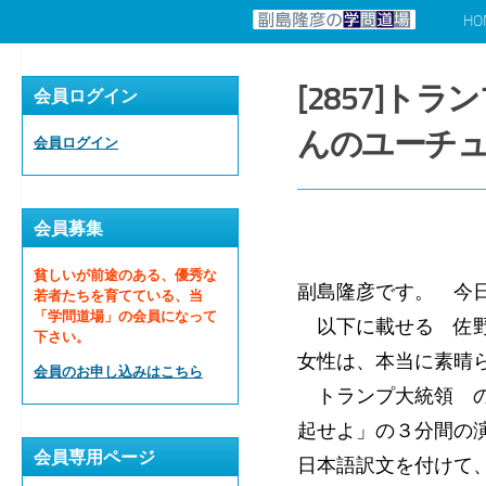
HO
コンテンツへスキップ
[2857]トラ
会員ログイン
んのユーチ
会員ログイン
会員募集
貧しいが前途のある、優秀な
副島隆彦です。 今
若者たちを育てている、当
「学問道場」の会員になって
以下に載せる 佐野美
下さい。
女性は、本当に素晴
会員のお申し込みはこちら
トランプ大統領 の
起せよ」の３分間の
会員専用ページ
日本語訳文を付けて