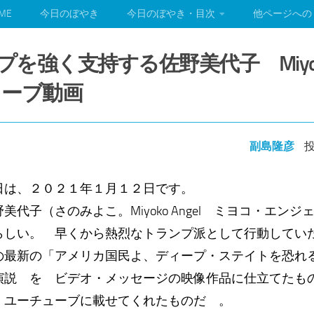
ME
今日のぼやき
今日のぼやき・目次
他ページへの
ンプを強く支持する佐野美代子 Miyoko
ューブ動画
副島隆彦
投
日は、２０２１年１月１２日です。
代子（さのみよこ。Miyoko Angel ミヨコ・エン
らしい。 早くから熱烈なトランプ派として行動して
最新の「アメリカ国民よ、ディープ・ステイトを恐れ
演説 を ビデオ・メッセージの映像作品に仕立てたも
、ユーチューブに載せてくれたものだ 。