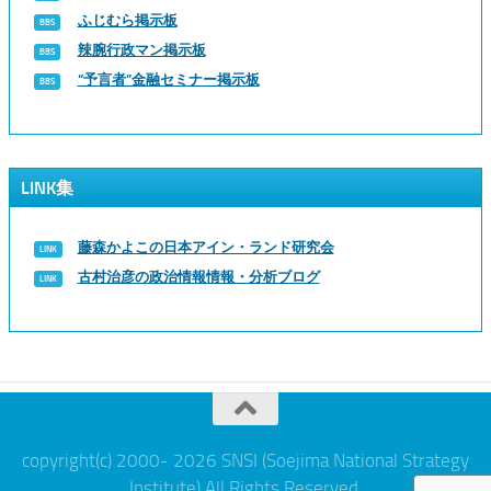
ふじむら掲示板
辣腕行政マン掲示板
“予言者”金融セミナー掲示板
LINK集
藤森かよこの日本アイン・ランド研究会
古村治彦の政治情報情報・分析ブログ
copyright(c) 2000- 2026 SNSI (Soejima National Strategy
Institute) All Rights Reserved.