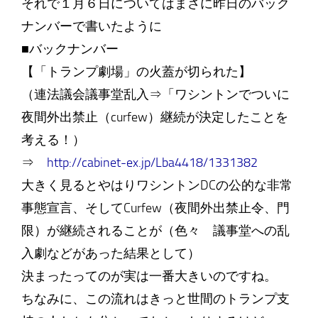
それで１月６日についてはまさに昨日のバック
ナンバーで書いたように
■バックナンバー
【「トランプ劇場」の火蓋が切られた】
（連法議会議事堂乱入⇒「ワシントンでついに
夜間外出禁止（curfew）継続が決定したことを
考える！）
⇒
http://cabinet-ex.jp/Lba4418/1331382
大きく見るとやはりワシントンDCの公的な非常
事態宣言、そしてCurfew（夜間外出禁止令、門
限）が継続されることが（色々 議事堂への乱
入劇などがあった結果として）
決まったってのが実は一番大きいのですね。
ちなみに、この流れはきっと世間のトランプ支