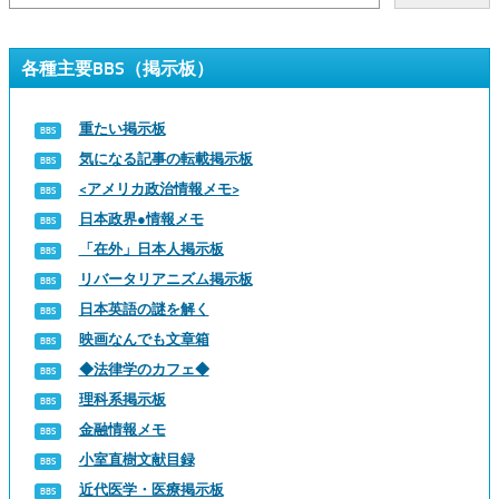
各種主要BBS（掲示板）
重たい掲示板
気になる記事の転載掲示板
<アメリカ政治情報メモ>
日本政界●情報メモ
「在外」日本人掲示板
リバータリアニズム掲示板
日本英語の謎を解く
映画なんでも文章箱
◆法律学のカフェ◆
理科系掲示板
金融情報メモ
小室直樹文献目録
近代医学・医療掲示板