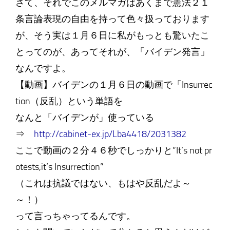
さて、それでこのメルマガはあくまで憲法２１
条言論表現の自由を持って色々扱っております
が、そう実は１月６日に私がもっとも驚いたこ
とってのが、あってそれが、「バイデン発言」
なんですよ。
【動画】バイデンの１月６日の動画で「Insurrec
tion（反乱）という単語を
なんと「バイデンが」使っている
⇒
http://cabinet-ex.jp/Lba4418/2031382
ここで動画の２分４６秒でしっかりと”It’s not pr
otests,it’s Insurrection”
（これは抗議ではない、もはや反乱だよ～
～！）
って言っちゃってるんです。