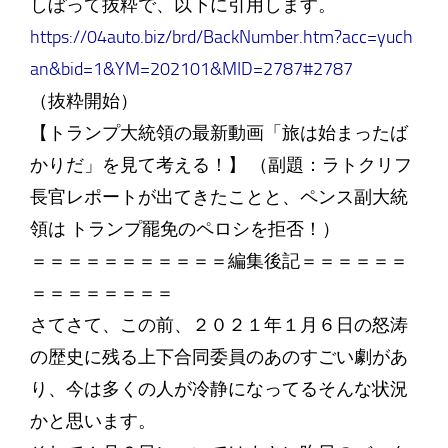
しぼって抜粋で、以下に引用します。
https://04auto.biz/brd/BackNumber.htm?acc=yuch
an&bid=1&YM=202101&MID=2787#2787
（抜粋開始）
【トランプ大統領の最新動画「旅は始まったば
かりだ」を見て考える！】 （副題：ラトクリフ
長官レポートが出てきたことと、ペンス副大統
領は トランプ罷免のペロシを拒否！）
＝＝＝＝＝＝＝＝＝＝＝編集後記＝＝＝＝＝＝
＝＝＝＝＝＝＝＝
さてさて、この前、２０２１年１月６日の怒涛
の歴史に残る上下合同委員のあのすごい劇があ
り、今は多くの人が冷静になってるそんな状況
かと思います。