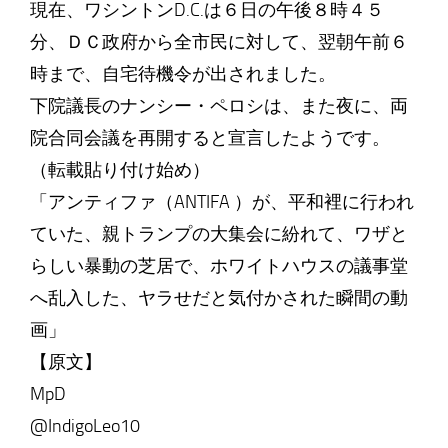
現在、ワシントンD.C.は６日の午後８時４５
分、ＤＣ政府から全市民に対して、翌朝午前６
時まで、自宅待機令が出されました。
下院議長のナンシー・ペロシは、また夜に、両
院合同会議を再開すると宣言したようです。
（転載貼り付け始め）
「アンティファ（ANTIFA ）が、平和裡に行われ
ていた、親トランプの大集会に紛れて、ワザと
らしい暴動の芝居で、ホワイトハウスの議事堂
へ乱入した、ヤラせだと気付かされた瞬間の動
画」
【原文】
MpD
@IndigoLeo10