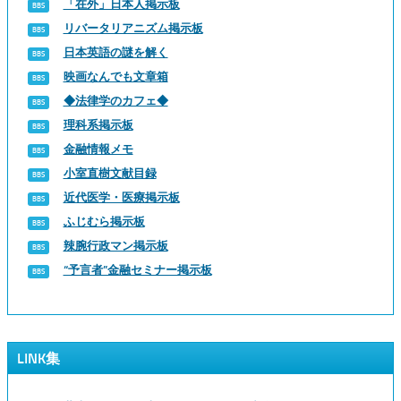
「在外」日本人掲示板
リバータリアニズム掲示板
日本英語の謎を解く
映画なんでも文章箱
◆法律学のカフェ◆
理科系掲示板
金融情報メモ
小室直樹文献目録
近代医学・医療掲示板
ふじむら掲示板
辣腕行政マン掲示板
“予言者”金融セミナー掲示板
LINK集