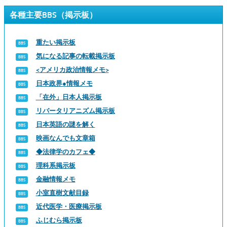
各種主要BBS（掲示板）
重たい掲示板
気になる記事の転載掲示板
<アメリカ政治情報メモ>
日本政界●情報メモ
「在外」日本人掲示板
リバータリアニズム掲示板
日本英語の謎を解く
映画なんでも文章箱
◆法律学のカフェ◆
理科系掲示板
金融情報メモ
小室直樹文献目録
近代医学・医療掲示板
ふじむら掲示板