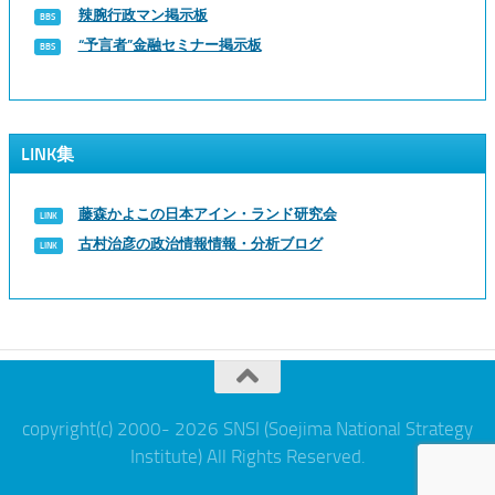
辣腕行政マン掲示板
“予言者”金融セミナー掲示板
LINK集
藤森かよこの日本アイン・ランド研究会
古村治彦の政治情報情報・分析ブログ
copyright(c) 2000- 2026 SNSI (Soejima National Strategy
Institute) All Rights Reserved.