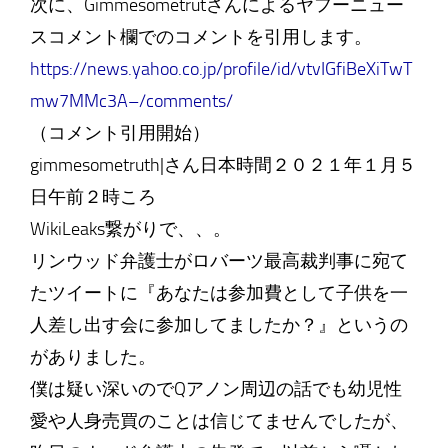
次に、Gimmesometrutさんによるヤフーニュー
スコメント欄でのコメントを引用します。
https://news.yahoo.co.jp/profile/id/vtvIGfiBeXiTwT
mw7MMc3A–/comments/
（コメント引用開始）
gimmesometruth|さん日本時間２０２１年１月５
日午前２時ころ
WikiLeaks繋がりで、、。
リンウッド弁護士がロバーツ最高裁判事に宛て
たツイートに『あなたは参加費として子供を一
人差し出す会に参加してましたか？』というの
がありました。
僕は疑い深いのでQアノン周辺の話でも幼児性
愛や人身売買のことは信じてませんでしたが、