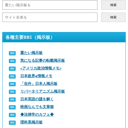
検索
検索
各種主要BBS（掲示板）
重たい掲示板
気になる記事の転載掲示板
<アメリカ政治情報メモ>
日本政界●情報メモ
「在外」日本人掲示板
リバータリアニズム掲示板
日本英語の謎を解く
映画なんでも文章箱
◆法律学のカフェ◆
理科系掲示板