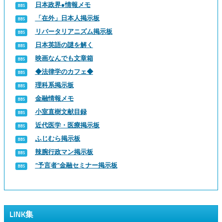
日本政界●情報メモ
「在外」日本人掲示板
リバータリアニズム掲示板
日本英語の謎を解く
映画なんでも文章箱
◆法律学のカフェ◆
理科系掲示板
金融情報メモ
小室直樹文献目録
近代医学・医療掲示板
ふじむら掲示板
辣腕行政マン掲示板
“予言者”金融セミナー掲示板
LINK集