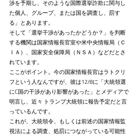
渉を予期し、そのような国際選挙詐欺に関与し
た個人、グループ、または国を調査し、罰す
る」とあります。
そして「選挙干渉があったかどうか？」を判断
する機関は国家情報長官室や米中央情報局（Ｃ
ＩＡ）、国家安全保障局（ＮＳＡ）などだとさ
れています。
ここがポイント。今の国家情報長官はラトクリ
フという人なんですが、彼は12/8に「大統領選
にC国の干渉があり影響があった」とメディアで
明言し、近々 トランプ大統領に報告予定だと言
っているんです。
これが、大統領令、もしくは前述の国家情報監
視法による調査、処罰につながっている可能性