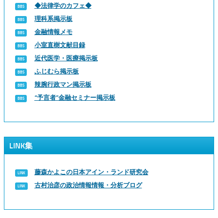
◆法律学のカフェ◆
理科系掲示板
金融情報メモ
小室直樹文献目録
近代医学・医療掲示板
ふじむら掲示板
辣腕行政マン掲示板
“予言者”金融セミナー掲示板
LINK集
藤森かよこの日本アイン・ランド研究会
古村治彦の政治情報情報・分析ブログ