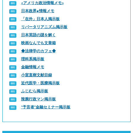
<アメリカ政治情報メモ>
日本政界●情報メモ
「在外」日本人掲示板
リバータリアニズム掲示板
日本英語の謎を解く
映画なんでも文章箱
◆法律学のカフェ◆
理科系掲示板
金融情報メモ
小室直樹文献目録
近代医学・医療掲示板
ふじむら掲示板
辣腕行政マン掲示板
“予言者”金融セミナー掲示板