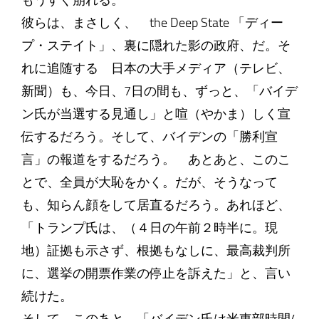
もうすぐ崩れる。
彼らは、まさしく、 the Deep State 「ディー
プ・ステイト」、裏に隠れた影の政府、だ。そ
れに追随する 日本の大手メディア（テレビ、
新聞）も、今日、7日の間も、ずっと、「バイデ
ン氏が当選する見通し」と喧（やかま）しく宣
伝するだろう。そして、バイデンの「勝利宣
言」の報道をするだろう。 あとあと、このこ
とで、全員が大恥をかく。だが、そうなって
も、知らん顔をして居直るだろう。あれほど、
「トランプ氏は、（４日の午前２時半に。現
地）証拠も示さず、根拠もなしに、最高裁判所
に、選挙の開票作業の停止を訴えた」と、言い
続けた。