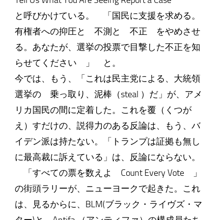
Tell Us What You Are Seeing Report a Case
と呼びかけている。 「国民に支援を求める。
有権者への抑圧と 不測と 不正 をやめさせ
る。あなたが、選挙の投票で目撃した不正を知
らせてください 」 と。
今では、もう、「これは民主党による、大統領
選挙の 乗っ取り、泥棒（steal ）だ」が、アメ
リカ国民の間に定着した。これを覆（くつが
え）すだけの、説得力のある反論は、もう、バ
イデン派は持たない。「トランプは証拠も無し
に最高裁に訴えている」は、反論にならない。
「すべての票を数えよ Count Every Vote 」
の街頭ラリーが、ニューヨークで起きた。これ
は、見るからに、BLM(ブラック・ライヴズ・マ