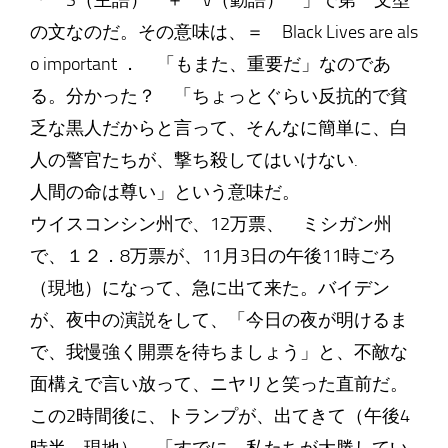
「 S（主語） ＋ V（動語） 」で第一文型
の文なのだ。その意味は、＝ Black Lives are als
o important ． 「もまた、重要だ」なのであ
る。分かった？ 「ちょっとぐらい反抗的で貧
乏な黒人だからと言って、そんなに簡単に、白
人の警官たちが、撃ち殺してはいけない.
人間の命は尊い」という意味だ。
ウイスコンシン州で、12万票、 ミシガン州
で、１２．8万票が、11月3日の午後11時ごろ
（現地）になって、急に出て来た。バイデン
が、夜中の演説をして、「今日の夜が明けるま
で、我慢強く開票を待ちましょう」と、不敵な
面構えで言い放って、ニヤリと笑った直前だ。
この2時間後に、トランプが、出てきて（午後4