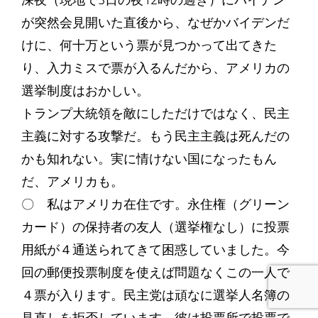
深夜（現地で3日の夜12時の過ぎ）にバイデン
が突然会見開いた直後から、なぜかバイデンだ
けに、何十万という票が見つかって出てきた
り、入力ミスで票が入るんだから、アメリカの
選挙制度はおかしい。
トランプ大統領を敵にしただけではなく、民主
主義に対する攻撃だ。もう民主主義は死んだの
かも知れない。実に情けない国になったもん
だ、アメリカも。
〇 私はアメリカ在住です。永住権（グリーン
カード）の保持者の友人（選挙権なし）に投票
用紙が４通送られてきて困惑していました。今
回の郵便投票制度を使えば問題なくこの一人で
４票が入ります。民主党は頑なに選挙人名簿の