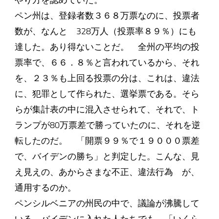
やり方を認めていた。
ペン州は、登録者数３６８万票なのに、投票者
数が、なんと 328万人（投票率８９％）にも
達した。あり得ないことだ。 全州の平均の投
票率で、６６．８％と言われているから、それ
を、２３％も上回る投票の分は、これは、違法
に、犯罪として作られた、選挙票である。そら
らが集計表の中に混入させられて、それで、ト
ランプが80万票差で勝っていたのに、それを逆
転したのだ。 「開票９９％で１９０００票差
で、バイデンの勝ち」と判定した。こんな、見
え見えの、あからさまな不正、違法行為 が、
通用するのか。
ペンシルベニアの州民の中で、議論が沸騰して