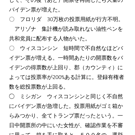
して、その後（あと）開票を再開したら大量の
バイデン票が増えた。
〇 フロリダ 30万枚の投票用紙が行方不明。
アリゾナ 集計機が読み取れない油性ペンを
共和党員に配布する人物がいた。
〇 ウィスコンシン 短時間で不自然なほどバ
イデン票が増える。一時間あたりの開票数をバ
イデンの得票数が上回り、郡（カウンティ）に
よっては投票率が200%ある計算に。登録有権者
数を総投票数が上回る。
◯ ミシガン ウィスコンシンと同じく不自然
にバイデン票が急増した。投票用紙がゴミ箱か
らみつかり、全てトランプ票だったという。一
日中開票所の中にいた女性が、確認作業を不審