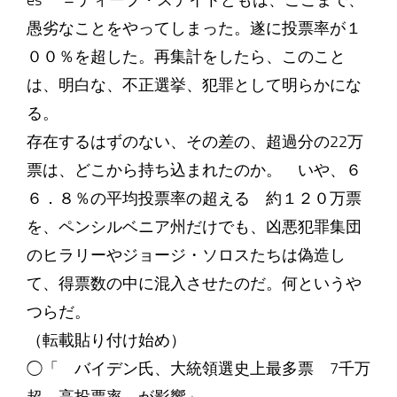
es ＝ディープ・ステイトどもは、ここまで、
愚劣なことをやってしまった。遂に投票率が１
００％を超した。再集計をしたら、このこと
は、明白な、不正選挙、犯罪として明らかにな
る。
存在するはずのない、その差の、超過分の22万
票は、どこから持ち込まれたのか。 いや、６
６．８％の平均投票率の超える 約１２０万票
を、ペンシルベニア州だけでも、凶悪犯罪集団
のヒラリーやジョージ・ソロスたちは偽造し
て、得票数の中に混入させたのだ。何というや
つらだ。
（転載貼り付け始め）
◯「 バイデン氏、大統領選史上最多票 7千万