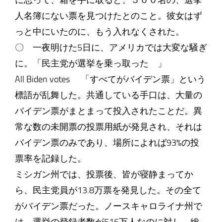
に思って、箱を手に取ると、５００名の、選挙
人名簿にない票を見つけたとのこと。彼女はず
っと中にいたのに、もう入れなくされた。
〇 一夜明けた5日に、アメリカでは大変な騒ぎ
に。「民主党が選挙を乗っ取った 」
All Biden votes 「すべてがバイデン票」という
標語が乱舞した。共通している手口は、大量の
バイデン票がまとまって投入されたことだ。異
常な数の未開票の投票用紙が発見され、それは
バイデン票のみであり、場所によれば93%の投
票率を記録した。
ミシガン州では、投票後、皆が寝静まってか
ら、民主党員が13.8万票を発見した。その全て
がバイデン票だった。ノースキャロライナ州で