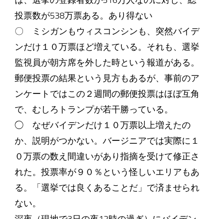
は、選挙の登録者数が516万人なのに対し、総
投票数が538万票ある。あり得ない
〇 ミシガンもウィスコンシンも、突然バイデ
ンだけ１０万票ほど増えている。それも、選挙
監視員が朝方席を外した時という報道がある。
郵便投票の結果という見方もあるが、事前のア
ンケートではこの２週間の郵便投票はほぼ互角
で、むしろトランプが若干勝っている。
◯ なぜバイデンだけ１０万票以上増えたの
か、説明がつかない。バージニアでは実際に１
０万票の数え間違いがあり指摘を受けて修正さ
れた。投票率が９０％という怪しいエリアもあ
る。「選挙では良くあることだ」で済ませられ
ない。