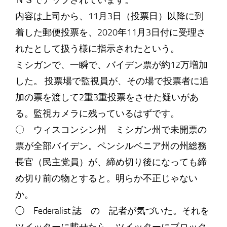
ＮＳでアップされています。
内容は上司から、11月3日（投票日）以降に到
着した郵便投票を、2020年11月3日付に受理さ
れたとして扱う様に指示されたという。
ミシガンで、一瞬で、バイデン票が約12万増加
した。 投票場で監視員が、その場で投票者に追
加の票を渡して2重3重投票をさせた疑いがあ
る。監視カメラに残っているはずです。
〇 ウィスコンシン州 ミシガン州で未開票の
票が全部バイデン。ペンシルベニア州の州総務
長官（民主党員）が、締め切り後になっても締
め切り前の物とすると。明らか不正じゃない
か。
◯ Federalist 誌 の 記者が気づいた。それを