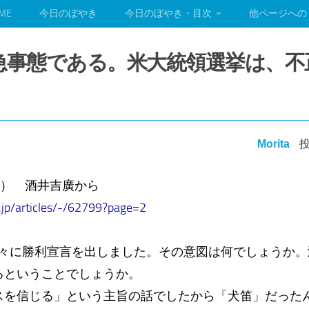
ME
今日のぼやき
今日のぼやき・目次
他ページへの
e : 緊急事態である。米大統領選挙は
Morita
投
1.5（木） 酒井吉廣から
a.jp/articles/-/62799?page=2
早々に勝利宣言を出しました。その意図は何でしょうか
るということでしょうか。
スを信じる」という主旨の話でしたから「犬笛」だった