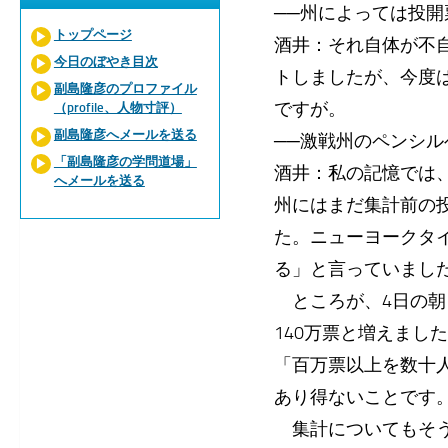
──州によっては投
トップページ
酒井：それ自体が不
今日のぼやき目次
トしましたが、今度
副島隆彦のプロファイル
ですが。
（profile、人物寸評）
副島隆彦へメールを送る
──激戦州のペンシ
「副島隆彦の学問道場」
酒井：私の記憶では
へメールを送る
州にはまだ集計前の
た。ニューヨークタ
る」と言っていまし
ところが、4日の朝
140万票と増えまし
「百万票以上を数十
あり得ないことです
集計についてもそう