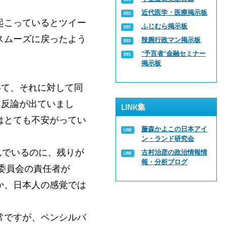
近代医学・医療掲示板
起こっているとツイー
ふじむら掲示板
スムーズに戻ったよう
辣腕行政マン掲示板
“予言者”金融セミナー
掲示板
いて、それに対して同
う反論が出ていまし
LINK集
はとても不安がってい
藤森かよこの日本アイ
ン・ランド研究会
んでいるのに、残りが
古村治彦の政治情報情
報・分析ブログ
理委員会の責任者が
か、日本人の感覚では
常ですが、ペンシルバ