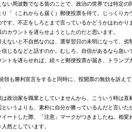
えない周波数でなる笛のことで、政治の世界では特定の
まり「（これからも届く）郵便投票を待て。じっくりカ
のです。不正をしろとまで言っているかどうかはわかり
票のカウントを遅らせようとしたのだと思います。
えないと不自然なのは、選挙翌日の未明になって、劣
を信じるなどと話すのか。むしろ、自信があるなら急い
ウントを遅らせれば、続々と郵便投票が届き、トランプ
大統領も勝利宣言をすると同時に、投開票の無効を訴え
？
領は政治家を職業としていませんから、こういう時は直
図というよりも、素朴に自分が勝っているんだと言いた
ツイートした際、「注意」マークがつきましたね。相変
き人然としています。