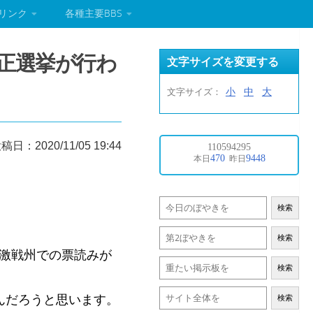
リンク
各種主要BBS
、不正選挙が行わ
文字サイズを変更する
小
中
大
文字サイズ：
稿日：2020/11/05 19:44
検索
検索
。激戦州での票読みが
検索
んだろうと思います。
検索