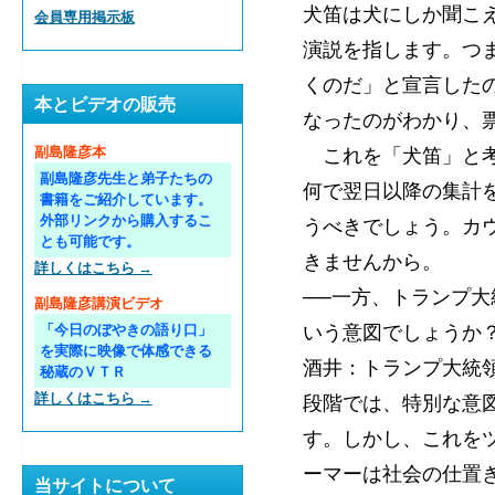
犬笛は犬にしか聞こ
会員専用掲示板
演説を指します。つ
くのだ」と宣言した
本とビデオの販売
なったのがわかり、
これを「犬笛」と考
副島隆彦本
副島隆彦先生と弟子たちの
何で翌日以降の集計
書籍をご紹介しています。
外部リンクから購入するこ
うべきでしょう。カ
とも可能です。
きませんから。
詳しくはこちら →
──一方、トランプ
副島隆彦講演ビデオ
いう意図でしょうか
「今日のぼやきの語り口」
を実際に映像で体感できる
酒井：トランプ大統
秘蔵のＶＴＲ
詳しくはこちら →
段階では、特別な意
す。しかし、これを
ーマーは社会の仕置
当サイトについて