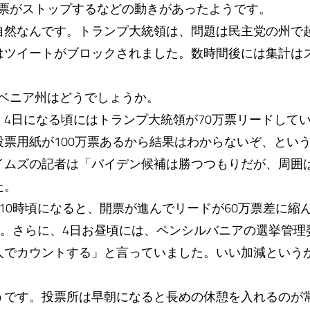
開票がストップするなどの動きがあったようです。
自然なんです。トランプ大統領は、問題は民主党の州で
はツイートがブロックされました。数時間後には集計は
ルベニア州はどうでしょうか。
、4日になる頃にはトランプ大統領が70万票リードして
投票用紙が100万票あるから結果はわからないぞ、とい
イムズの記者は「バイデン候補は勝つつもりだが、周囲
た。
10時頃になると、開票が進んでリードが60万票差に縮
た。さらに、4日お昼頃には、ペンシルバニアの選挙管
人でカウントする」と言っていました。いい加減という
。
です。投票所は早朝になると長めの休憩を入れるのが