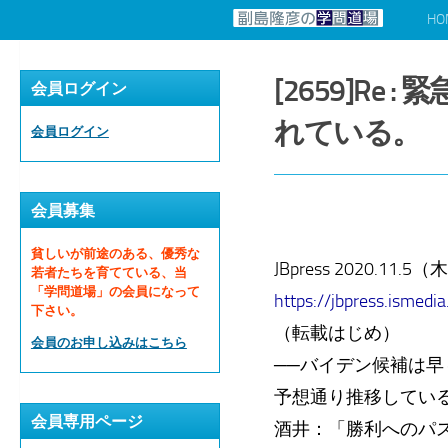
HO
コンテンツへスキップ
[2659]R
会員ログイン
れている。
会員ログイン
会員募集
貧しいが前途のある、優秀な
JBpress 2020.1
若者たちを育てている、当
「学問道場」の会員になって
https://jbpress.ismedi
下さい。
（転載はじめ）
会員のお申し込みはこちら
──バイデン候補は
予想通り推移してい
会員専用ページ
酒井：「勝利へのパ