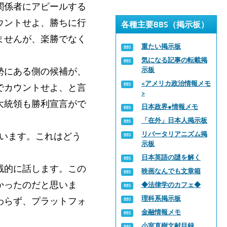
関係者にアピールする
ウントせよ、勝ちに行
各種主要BBS（掲示板）
ませんが、楽勝でなく
重たい掲示板
気になる記事の転載掲
勢にある側の候補が、
示板
<アメリカ政治情報メモ
でカウントせよ、と言
>
大統領も勝利宣言がで
日本政界●情報メモ
「在外」日本人掲示板
リバータリアニズム掲
ています。これはどう
示板
日本英語の謎を解く
截的に話します。この
映画なんでも文章箱
かったのだと思いま
◆法律学のカフェ◆
理科系掲示板
わらず、プラットフォ
金融情報メモ
小室直樹文献目録