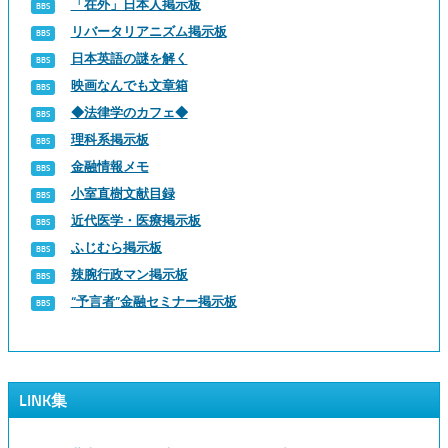
「在外」日本人掲示板
リバータリアニズム掲示板
日本英語の謎を解く
映画なんでも文章箱
◆法律学のカフェ◆
理科系掲示板
金融情報メモ
小室直樹文献目録
近代医学・医療掲示板
ふじむら掲示板
辣腕行政マン掲示板
“予言者”金融セミナー掲示板
LINK集