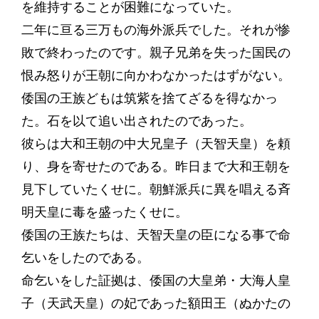
を維持することが困難になっていた。
二年に亘る三万もの海外派兵でした。それが惨
敗で終わったのです。親子兄弟を失った国民の
恨み怒りが王朝に向かわなかったはずがない。
倭国の王族どもは筑紫を捨てざるを得なかっ
た。石を以て追い出されたのであった。
彼らは大和王朝の中大兄皇子（天智天皇）を頼
り、身を寄せたのである。昨日まで大和王朝を
見下していたくせに。朝鮮派兵に異を唱える斉
明天皇に毒を盛ったくせに。
倭国の王族たちは、天智天皇の臣になる事で命
乞いをしたのである。
命乞いをした証拠は、倭国の大皇弟・大海人皇
子（天武天皇）の妃であった額田王（ぬかたの