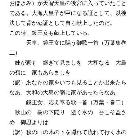
おほきみ）が天智天皇の後宮に入っていたこと
である。大海人皇子が臣になる証として、以後
決して背かぬ証として自ら献上したのだ。
この時、鏡王女も献上している。
天皇、鏡王女に賜う御歌一首（万葉集巻
二）
妹が家も 継ぎて見ましを 大和なる 大島
の嶺に 家もあらましを
（訳）あなたの家をいつも見ることが出来たら
なあ。大和の大島の嶺に家があったらなあ。
鏡王女、応え奉る歌一首（万葉・巻二）
秋山の 樹の下隠り 逝く水の 吾こそ益さ
め 御思よりは
（訳）秋の山の木の下を隠れて流れて行く水の