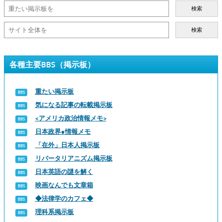
検索
検索
各種主要BBS（掲示板）
重たい掲示板
気になる記事の転載掲示板
<アメリカ政治情報メモ>
日本政界●情報メモ
「在外」日本人掲示板
リバータリアニズム掲示板
日本英語の謎を解く
映画なんでも文章箱
◆法律学のカフェ◆
理科系掲示板