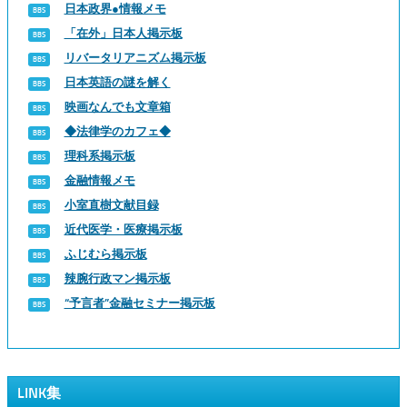
日本政界●情報メモ
「在外」日本人掲示板
リバータリアニズム掲示板
日本英語の謎を解く
映画なんでも文章箱
◆法律学のカフェ◆
理科系掲示板
金融情報メモ
小室直樹文献目録
近代医学・医療掲示板
ふじむら掲示板
辣腕行政マン掲示板
“予言者”金融セミナー掲示板
LINK集