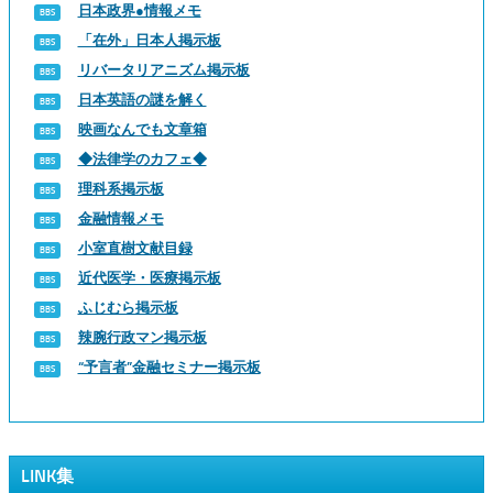
日本政界●情報メモ
「在外」日本人掲示板
リバータリアニズム掲示板
日本英語の謎を解く
映画なんでも文章箱
◆法律学のカフェ◆
理科系掲示板
金融情報メモ
小室直樹文献目録
近代医学・医療掲示板
ふじむら掲示板
辣腕行政マン掲示板
“予言者”金融セミナー掲示板
LINK集