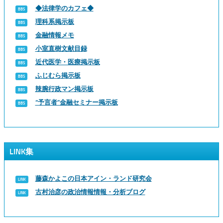
◆法律学のカフェ◆
理科系掲示板
金融情報メモ
小室直樹文献目録
近代医学・医療掲示板
ふじむら掲示板
辣腕行政マン掲示板
“予言者”金融セミナー掲示板
LINK集
藤森かよこの日本アイン・ランド研究会
古村治彦の政治情報情報・分析ブログ