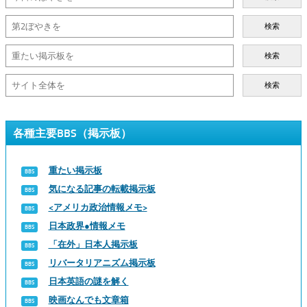
検索
検索
検索
各種主要BBS（掲示板）
重たい掲示板
気になる記事の転載掲示板
<アメリカ政治情報メモ>
日本政界●情報メモ
「在外」日本人掲示板
リバータリアニズム掲示板
日本英語の謎を解く
映画なんでも文章箱