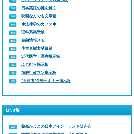
日本英語の謎を解く
映画なんでも文章箱
◆法律学のカフェ◆
理科系掲示板
金融情報メモ
小室直樹文献目録
近代医学・医療掲示板
ふじむら掲示板
辣腕行政マン掲示板
“予言者”金融セミナー掲示板
LINK集
藤森かよこの日本アイン・ランド研究会