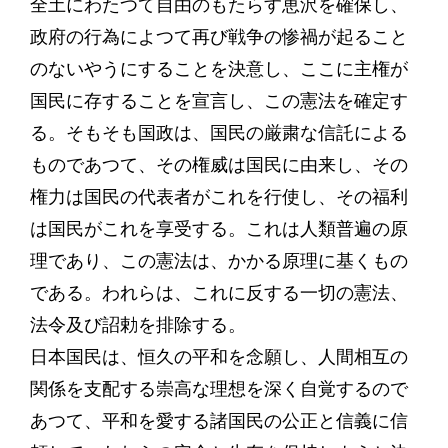
全土にわたつて自由のもたらす恵沢を確保し、
政府の行為によつて再び戦争の惨禍が起ること
のないやうにすることを決意し、ここに主権が
国民に存することを宣言し、この憲法を確定す
る。そもそも国政は、国民の厳粛な信託による
ものであつて、その権威は国民に由来し、その
権力は国民の代表者がこれを行使し、その福利
は国民がこれを享受する。これは人類普遍の原
理であり、この憲法は、かかる原理に基くもの
である。われらは、これに反する一切の憲法、
法令及び詔勅を排除する。
日本国民は、恒久の平和を念願し、人間相互の
関係を支配する崇高な理想を深く自覚するので
あつて、平和を愛する諸国民の公正と信義に信