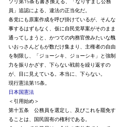
ソリ第15条も書き換える、「なりすまし公務
員」追認による、違法の正当化だ。
各党にも原案作成を呼び掛けているが、そんな
事するはずもなく、仮に自民党草案がそのまま
通ってしまうと、かつての内務官僚みたいな醜
いおっさんどもが数だけ集まり、主権者の自由
を制限し、「ジョーシキ、ジョーシキ」と強制
力を振りかざす、下らない戦前を繰り返すの
が、目に見えている。本当に、下らない。
現行憲法第15条。
日本国憲法
＜引用始め＞
第十五条 公務員を選定し、及びこれを罷免す
ることは、国民固有の権利である。