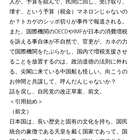
人が、予算を組んで、民間に回し、受け取り、
壊す、という予算（税金）マネロンじゃないの
か？トカゲのシッポ切りが事件で報道される。
また、国際機関のOECDやIMFが日本の消費増税
を訴える事自体が不自然で、官吏が、カネの力
で国際機関をたぶらかし、国内で増税支援させ
ることを放置するのは、政治道徳の法則に外れ
る。尖閣に来ている中国船も怪しい。向こうの
お仲間と共謀して、呼んだんじゃないか？
話を戻し、自民党の改正草案、前文。
＜引用始め＞
（前文）
日本国は、長い歴史と固有の文化を持ち、国民
統合の象徴である天皇を戴く国家であって、国