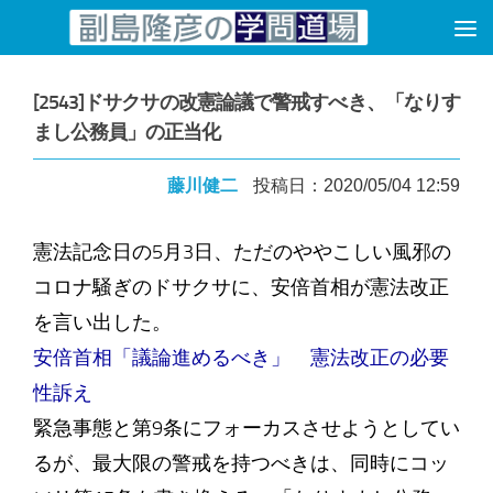
コンテンツへスキップ
[2543]ドサクサの改憲論議で警戒すべき、「なりす
まし公務員」の正当化
藤川健二
投稿日：2020/05/04 12:59
憲法記念日の5月3日、ただのややこしい風邪の
コロナ騒ぎのドサクサに、安倍首相が憲法改正
を言い出した。
安倍首相「議論進めるべき」 憲法改正の必要
性訴え
緊急事態と第9条にフォーカスさせようとしてい
るが、最大限の警戒を持つべきは、同時にコッ