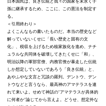
日本国民は、良き伝統と我々の国家を末永く子
孫に継承するため、ここに、この憲法を制定す
る。
＜引用終わり＞
よくこんなもの書いたものだ。本当の歴史など
解っていないくせに「長い歴史と固有の文
化」、税収を上げるため核家族化を進め、ナチ
ュラルな共同体を破壊してきたくせに「和」、
明治以降の軍部官僚、内務官僚が暴走した伝統
しか想定していないであろう「良き伝統」と、
あやふやな文言と冗談の羅列。デントウ、デン
トウなどと言うなら、最高神のアマテラスを連
れて来いよ。せめて神話の”アマテラスが具体的
に何者か”論じてから言えよ。どうせ、想定外な