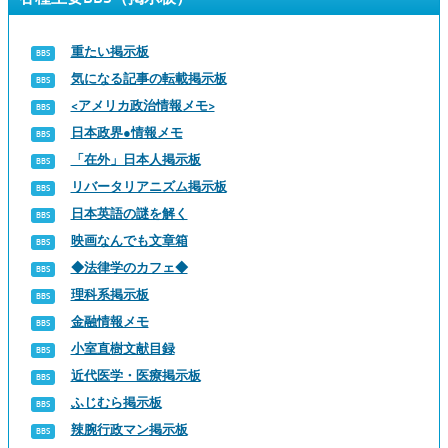
重たい掲示板
気になる記事の転載掲示板
<アメリカ政治情報メモ>
日本政界●情報メモ
「在外」日本人掲示板
リバータリアニズム掲示板
日本英語の謎を解く
映画なんでも文章箱
◆法律学のカフェ◆
理科系掲示板
金融情報メモ
小室直樹文献目録
近代医学・医療掲示板
ふじむら掲示板
辣腕行政マン掲示板