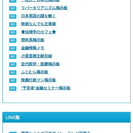
リバータリアニズム掲示板
日本英語の謎を解く
映画なんでも文章箱
◆法律学のカフェ◆
理科系掲示板
金融情報メモ
小室直樹文献目録
近代医学・医療掲示板
ふじむら掲示板
辣腕行政マン掲示板
“予言者”金融セミナー掲示板
LINK集