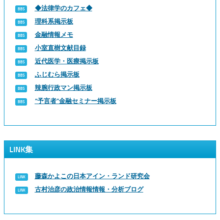
◆法律学のカフェ◆
理科系掲示板
金融情報メモ
小室直樹文献目録
近代医学・医療掲示板
ふじむら掲示板
辣腕行政マン掲示板
“予言者”金融セミナー掲示板
LINK集
藤森かよこの日本アイン・ランド研究会
古村治彦の政治情報情報・分析ブログ