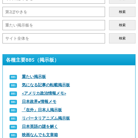
検索
検索
検索
各種主要BBS（掲示板）
重たい掲示板
気になる記事の転載掲示板
<アメリカ政治情報メモ>
日本政界●情報メモ
「在外」日本人掲示板
リバータリアニズム掲示板
日本英語の謎を解く
映画なんでも文章箱