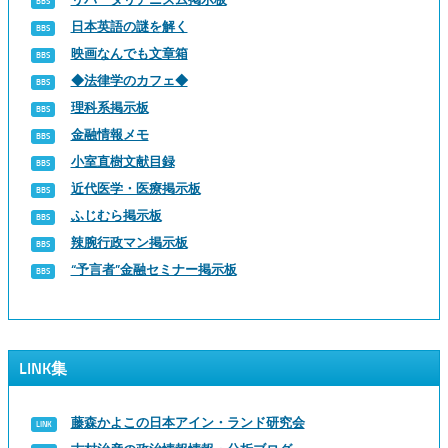
日本英語の謎を解く
映画なんでも文章箱
◆法律学のカフェ◆
理科系掲示板
金融情報メモ
小室直樹文献目録
近代医学・医療掲示板
ふじむら掲示板
辣腕行政マン掲示板
“予言者”金融セミナー掲示板
LINK集
藤森かよこの日本アイン・ランド研究会