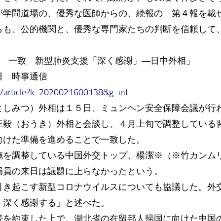
学問道場の、優秀な医師からの、続報の 第４報を載
らも、公的機関と、優秀な専門家たちの判断を信頼して
）
で 一致 新型肺炎支援「深く感謝」―日中外相」
日 時事通信
jc/article?k=2020021600138&g=int
しみつ）外相は１５日、ミュンヘン安全保障会議が行
王毅（おうき）外相と会談し、４月上旬で調整している
向けた準備を進めることで一致した。
を調整している中国外交トップ、楊潔※（※竹カンム
局員の来日は議題に上らなかったという。
き起こす新型コロナウイルスについても協議した。外
く深く感謝する」と述べた。
を約束した上で、湖北省の在留邦人帰国に向けた中国