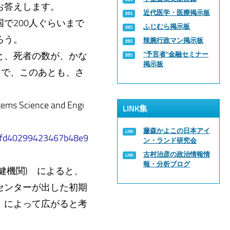
お答えします。
近代医学・医療掲示板
で200人ぐらいまで
ふじむら掲示板
だろう。
辣腕行政マン掲示板
と、死者の数が、かな
“予言者”金融セミナー
掲示板
まで、このあとも、さ
ience and Engi
LINK集
藤森かよこの日本アイ
740fd40299423467b48e9
ン・ランド研究会
古村治彦の政治情報情
報・分析ブログ
健機関) によると、
センターが出した初期
）によって広がると考