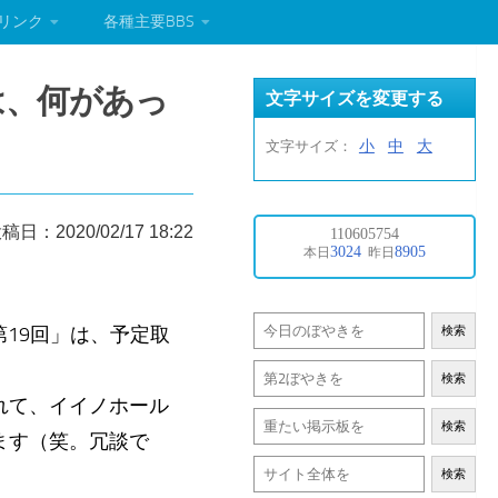
リンク
各種主要BBS
は、何があっ
文字サイズを変更する
小
中
大
文字サイズ：
稿日：2020/02/17 18:22
第19回」は、予定取
検索
検索
れて、イイノホール
検索
ます（笑。冗談で
検索