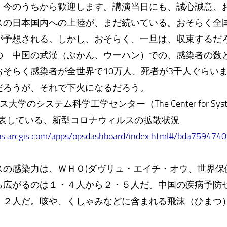
、今のうちから歓迎します。講演当日にも、誠心誠意、
の日本国内への上陸が、まだ続いている。おそらく全国
が予想される。しかし、おそらく、一旦は、収束する
 中国の武漢（ぶかん、ウーハン）での、感染者の数
おそらく感染者が全世界で10万人、死者が3千人ぐらい
だろうが、それで下火になるだろう。
システム科学工学センター（The Center for Systems Sc
E）が発表している、新型コロナウィルスの拡散状況
aps.arcgis.com/apps/opsdashboard/index.html#/bda7594
の感染力は、ＷＨＯ(ダヴリュ・エイチ・オウ、世界保
ら広がるのは１・４人から２・５人だ。中国の疾病予防
・２人だ。咳や、くしゃみなどに含まれる飛沫（ひまつ