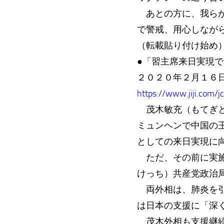
あとの方に、我らが
で警戒、用心しなが
（転載貼り付け始め
●「習主席来日実現
２０２０年２月１６
https://www.jiji.com/
茂木敏充（もてぎと
ミュンヘンで中国の
としての来日実現に
ただ、その前に実施
けっち）共産党政治
両外相は、肺炎を引
は日本の支援に「深
茂木外相も支援継続