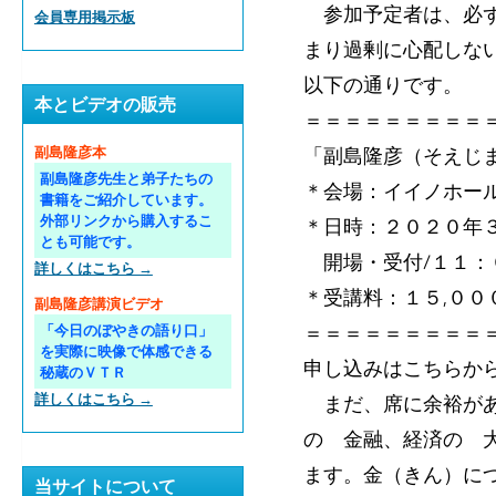
参加予定者は、必ず
会員専用掲示板
まり過剰に心配しな
以下の通りです。
本とビデオの販売
＝＝＝＝＝＝＝＝＝
「副島隆彦（そえじま
副島隆彦本
副島隆彦先生と弟子たちの
＊会場：イイノホール
書籍をご紹介しています。
外部リンクから購入するこ
＊日時：２０２０年
とも可能です。
開場・受付/１１：０
詳しくはこちら →
＊受講料：１５,００
副島隆彦講演ビデオ
＝＝＝＝＝＝＝＝＝
「今日のぼやきの語り口」
を実際に映像で体感できる
申し込みはこちら
秘蔵のＶＴＲ
詳しくはこちら →
まだ、席に余裕があ
の 金融、経済の 
ます。金（きん）に
当サイトについて