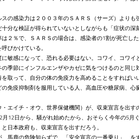
スの感染力は２００３年のＳＡＲＳ（サーズ）よりも
だ十分な検証が得られていないとしながらも「症状の深
率は２％で、ＳＡＲＳの場合は、感染者の1割が死亡し
を呼びかけている。
に敏感になって、恐れる必要はない。コワイ、コワイ
冬の季節にインフルエンザやカゼに気をつけるのと同じ
養を取って、自分の体の免疫力を高めることをすればい
どの免疫抑制剤を服用している人、高血圧や糖尿病、心
・エイチ・オウ、世界保健機関）が、収束宣言を出す
2月12日から、騒がれ始めたから、おそらく今年の5月
）と日本政府も、収束宣言を出すだろう。
、馬鹿の危険知らずで、「安全宣言の一番乗り」 を