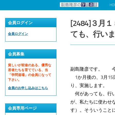
HO
コンテンツへスキップ
[2484]
会員ログイン
ても、行い
会員ログイン
会員募集
貧しいが前途のある、優秀な
副島隆彦です。 今日
若者たちを育てている、当
「学問道場」の会員になって
1か月後の、3月15
下さい。
り、実施します。
会員のお申し込みはこちら
何があっても、行い
が、私たちに使わせ
会員専用ページ
す）。そういうこと