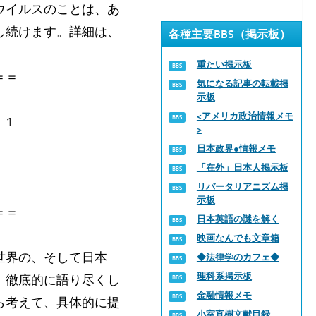
ウイルスのことは、あ
し続けます。詳細は、
各種主要BBS（掲示板）
重たい掲示板
＝＝
気になる記事の転載掲
示板
<アメリカ政治情報メモ
-1
>
日本政界●情報メモ
「在外」日本人掲示板
リバータリアニズム掲
示板
＝＝
日本英語の謎を解く
映画なんでも文章箱
世界の、そして日本
◆法律学のカフェ◆
理科系掲示板
、徹底的に語り尽くし
金融情報メモ
ら考えて、具体的に提
小室直樹文献目録