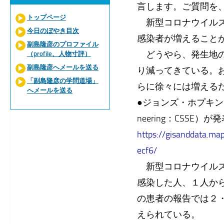
言します。ご質問を
トップページ
新型コロナウイルス
今日のぼやき目次
感染者が増えること
副島隆彦のプロファイル
どうやら、発生地の
（profile、人物寸評）
副島隆彦へメールを送る
り減ってきている。
「副島隆彦の学問道場」
らに徐々には増える
へメールを送る
●ジョンズ・ホプキンス大学の
neering：CSS
https://gisanddata.m
ecf6/
新型コロナウイルス
感染した人、１人か
の患者の報告では２
えられている。