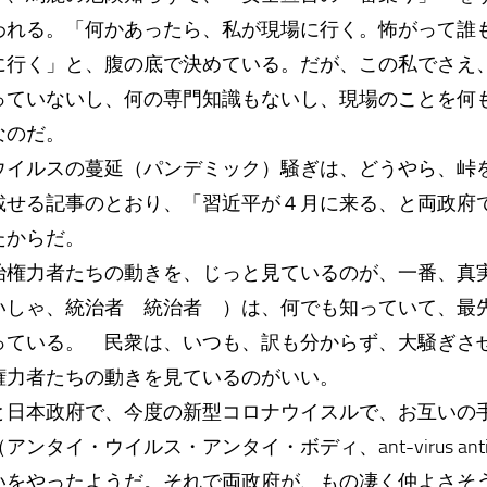
われる。「何かあったら、私が現場に行く。怖がって誰
に行く」と、腹の底で決めている。だが、この私でさえ
っていないし、何の専門知識もないし、現場のことを何
なのだ。
イルスの蔓延（パンデミック）騒ぎは、どうやら、峠
載せる記事のとおり、「習近平が４月に来る、と両政府
たからだ。
権力者たちの動きを、じっと見ているのが、一番、真
いしゃ、統治者 統治者 ）は、何でも知っていて、最
っている。 民衆は、いつも、訳も分からず、大騒ぎさ
権力者たちの動きを見ているのがいい。
と日本政府で、今度の新型コロナウイスルで、お互いの
タイ・ウイルス・アンタイ・ボディ、ant-virus anti-
いをやったようだ。それで両政府が、もの凄く仲よさそ