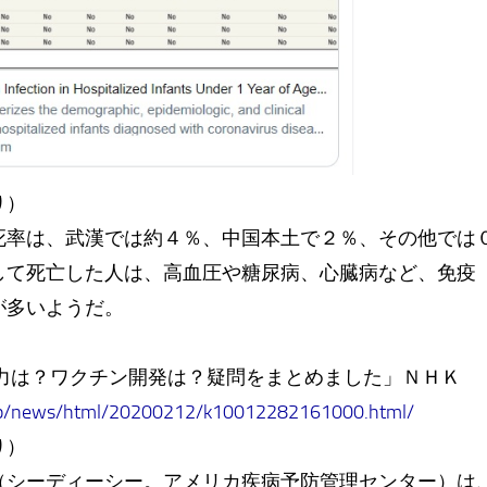
り）
死率は、武漢では約４％、中国本土で２％、その他で
して死亡した人は、高血圧や糖尿病、心臓病など、免疫
が多いようだ。
）
染力は？ワクチン開発は？疑問をまとめました」ＮＨＫ
.jp/news/html/20200212/k10012282161000.html/
り）
シーディーシー。アメリカ疾病予防管理センター）は、